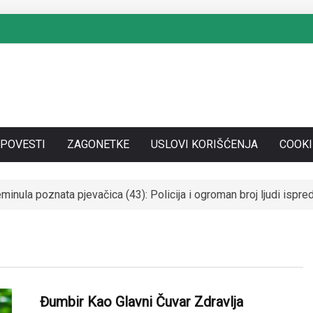
SPOVESTI
ZAGONETKE
USLOVI KORIŠĆENJA
COOKI
SE UDALA ZA ITALIJANSKOG GROFA I NAPUSTILA SRBIJU: Čekaj
Đumbir Kao Glavni Čuvar Zdravlja