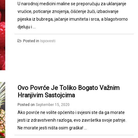
U narodnoj medicini maline se preporučuju za uklanjanje
vrućice, poticanje znojenja, čišćenje žuči, izbacivanje
pijeska iz bubrega, jačanje imuniteta i srca, a blagotvorno
djeluju i ...
Posted in
Ispovesti
Ovo Povrće Je Toliko Bogato Važnim
Hranjivim Sastojcima
Posted on
September 15, 2020
Ako povrće ne volite općenito i svjesni ste da ga morate
jesti iz zdravstvenih razloga, evo završetka svoje patnje.
Ne morate jesti ništa osim graška! ...