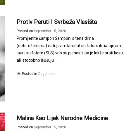
Protiv Peruti I Svrbeža Vlasišta
Posted on
September 15, 2020
Promijenite šampon Šamponi s tenzidima
(deterdžentima) natrijevim laureat sulfatom ili natrijevim
lauril sulfatom (SLS) vrlo su pjenasti, pa je lakše prati kosu,
ali istodobno isušuju ...
Posted in
Zagonetke
Malina Kao Lijek Narodne Medicine
Posted on
September 15, 2020