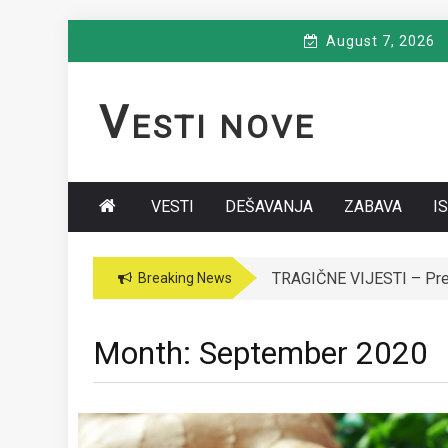
Skip
August 7, 2026
to
content
V
ESTI NOVE
VESTI
DEŠAVANJA
ZABAVA
I
VODITELJICA “GRANDA” 
Breaking News
Month:
September 2020