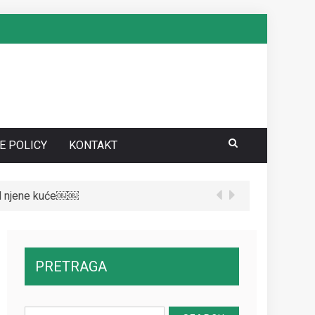
E POLICY
KONTAKT
te da vidite kako danas izgleda￼
PRETRAGA
Search