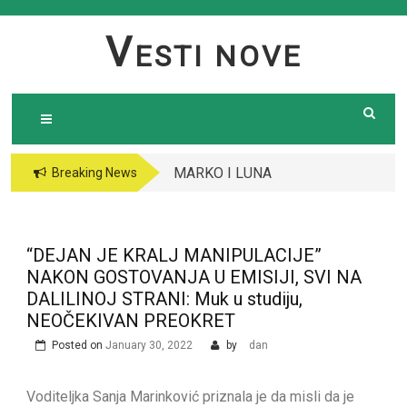
Skip
to
V
ESTI NOVE
content
MARKO I LUNA
Breaking News
RATUJU SA
DEJANOM I ALEKS,
OBJAVLJENO ŠTA SE
“DEJAN JE KRALJ MANIPULACIJE”
DESILO: Odao ih jedan
NAKON GOSTOVANJA U EMISIJI, SVI NA
detalj, SPREMA SE
DALILINOJ STRANI: Muk u studiju,
HAOS￼
NEOČEKIVAN PREOKRET
Posted on
January 30, 2022
by
dan
Voditeljka Sanja Marinković priznala je da misli da je