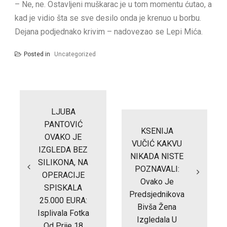
– Ne, ne. Ostavljeni muškarac je u tom momentu ćutao, a
kad je vidio šta se sve desilo onda je krenuo u borbu.
Dejana podjednako krivim – nadovezao se Lepi Mića.
Posted in
Uncategorized
Post
navigation
LJUBA
PANTOVIĆ
KSENIJA
OVAKO JE
VUČIĆ KAKVU
IZGLEDA BEZ
NIKADA NISTE
SILIKONA, NA
POZNAVALI:
OPERACIJE
Ovako Je
SPISKALA
Predsjednikova
25.000 EURA:
Bivša Žena
Isplivala Fotka
Izgledala U
Od Prije 18