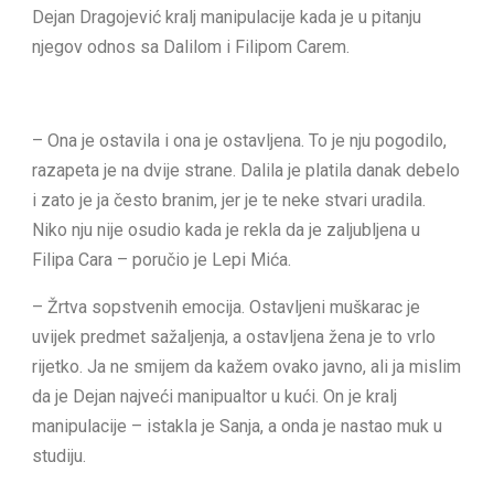
Dejan Dragojević kralj manipulacije kada je u pitanju
njegov odnos sa Dalilom i Filipom Carem.
– Ona je ostavila i ona je ostavljena. To je nju pogodilo,
razapeta je na dvije strane. Dalila je platila danak debelo
i zato je ja često branim, jer je te neke stvari uradila.
Niko nju nije osudio kada je rekla da je zaljubljena u
Filipa Cara – poručio je Lepi Mića.
– Žrtva sopstvenih emocija. Ostavljeni muškarac je
uvijek predmet sažaljenja, a ostavljena žena je to vrlo
rijetko. Ja ne smijem da kažem ovako javno, ali ja mislim
da je Dejan najveći manipualtor u kući. On je kralj
manipulacije – istakla je Sanja, a onda je nastao muk u
studiju.