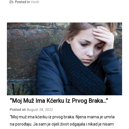
Posted in
Vesti
“Moj Muž Ima Kćerku Iz Prvog Braka…”
Posted on
August 28, 2022
“Moj muž ima kćerku iz prvog braka. Njena mama je umrla
na porođaju. Ja sam je cijeli život odgajala i nikad je nisam