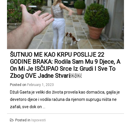
ŠUTNUO ME KAO KRPU POSLIJE 22
GODINE BRAKA: Rodila Sam Mu 9 Djece, A
On Mi Je ISČUPAO Srce Iz Grudi I Sve To
Zbog OVE Jadne Stvari￼￼
Posted on
February 1, 2023
Džuli Gaeta je veliki dio života provela kao domaćica, gajila je
devetoro djece i vodila računa da njenom suprugu ništa ne
zafali, sve dok on ...
Posted in
Ispovesti