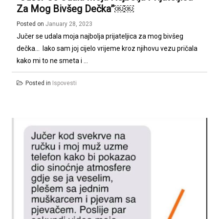
Za Mog Bivšeg Dečka”￼￼
Posted on
January 28, 2023
Jučer se udala moja najbolja prijateljica za mog bivšeg
dečka… Iako sam joj cijelo vrijeme kroz njihovu vezu pričala
kako mi to ne smeta i ...
Posted in
Ispovesti