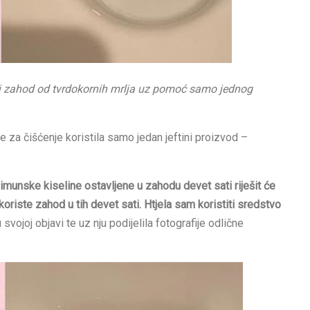
 svoj zahod od tvrdokornih mrlja uz pomoć samo jednog
e za čišćenje koristila samo jedan jeftini proizvod –
imunske kiseline ostavljene u zahodu devet sati riješit će
e koriste zahod u tih devet sati. Htjela sam koristiti sredstvo
svojoj objavi te uz nju podijelila fotografije odlične