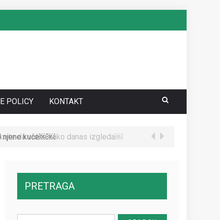
E POLICY
KONTAKT
te da vidite kako danas izgleda￼
PRETRAGA
Search