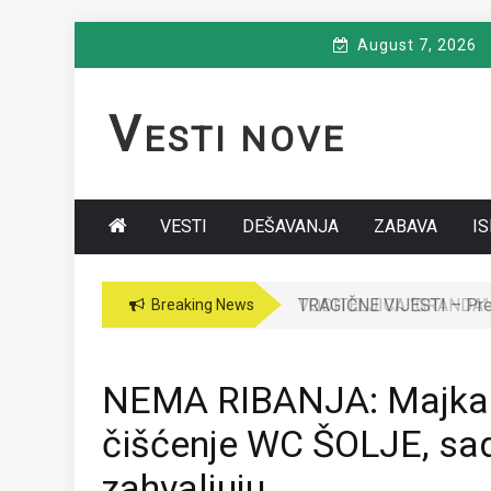
Skip
August 7, 2026
to
content
V
ESTI NOVE
VESTI
DEŠAVANJA
ZABAVA
I
VODITELJICA “GRANDA” 
Breaking News
NEMA RIBANJA: Majka iz 
čišćenje WC ŠOLJE, sada
zahvaljuju