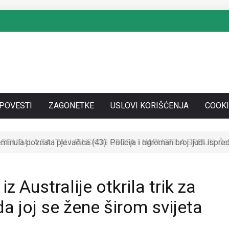
SPOVESTI
ZAGONETKE
USLOVI KORIŠĆENJA
COOKI
SE UDALA ZA ITALIJANSKOG GROFA I NAPUSTILA SRBIJU: Čekaj
Australije otkrila trik za
 joj se žene širom svijeta