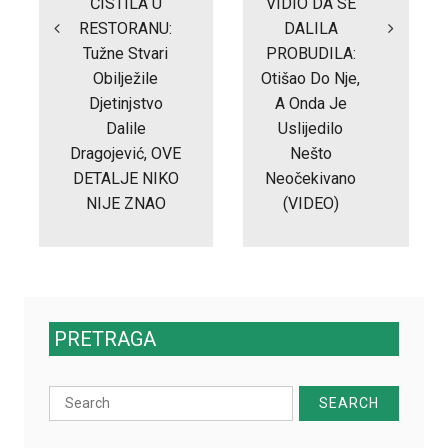
ČISTILA U
VIDIO DA SE
RESTORANU:
DALILA
Tužne Stvari
PROBUDILA:
Obilježile
Otišao Do Nje,
Djetinjstvo
A Onda Je
Dalile
Uslijedilo
Dragojević, OVE
Nešto
DETALJE NIKO
Neočekivano
NIJE ZNAO
(VIDEO)
PRETRAGA
Search
for: