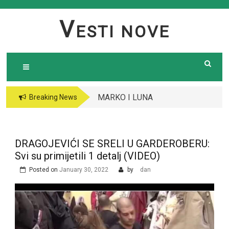
Skip
to
V
ESTI NOVE
content
MARKO I LUNA
Breaking News
RATUJU SA
DEJANOM I ALEKS,
OBJAVLJENO ŠTA SE
DRAGOJEVIĆI SE SRELI U GARDEROBERU:
DESILO: Odao ih jedan
Svi su primijetili 1 detalj (VIDEO)
detalj, SPREMA SE
Posted on
January 30, 2022
by
dan
HAOS￼