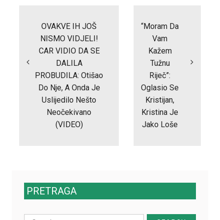
Post
navigation
OVAKVE IH JOŠ
“Moram Da
NISMO VIDJELI!
Vam
CAR VIDIO DA SE
Kažem
DALILA
Tužnu
PROBUDILA: Otišao
Riječ”:
Do Nje, A Onda Je
Oglasio Se
Uslijedilo Nešto
Kristijan,
Neočekivano
Kristina Je
(VIDEO)
Jako Loše
PRETRAGA
Search