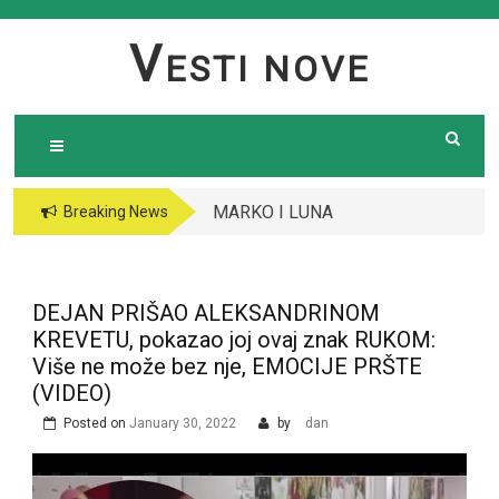
Skip
to
V
ESTI NOVE
content
MARKO I LUNA
Breaking News
RATUJU SA
DEJANOM I ALEKS,
OBJAVLJENO ŠTA SE
DEJAN PRIŠAO ALEKSANDRINOM
DESILO: Odao ih jedan
KREVETU, pokazao joj ovaj znak RUKOM:
detalj, SPREMA SE
Više ne može bez nje, EMOCIJE PRŠTE
HAOS￼
(VIDEO)
Posted on
January 30, 2022
by
dan