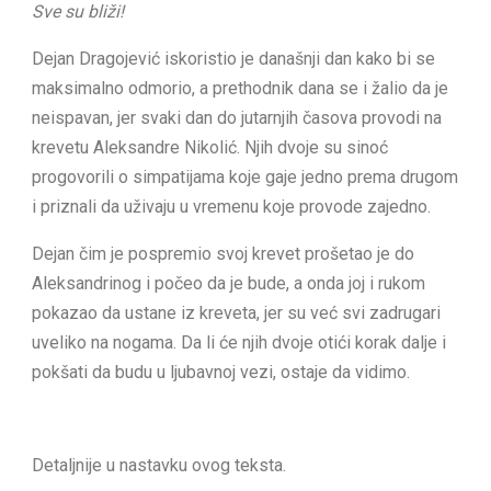
Sve su bliži!
Dejan Dragojević iskoristio je današnji dan kako bi se
maksimalno odmorio, a prethodnik dana se i žalio da je
neispavan, jer svaki dan do jutarnjih časova provodi na
krevetu Aleksandre Nikolić. Njih dvoje su sinoć
progovorili o simpatijama koje gaje jedno prema drugom
i priznali da uživaju u vremenu koje provode zajedno.
Dejan čim je pospremio svoj krevet prošetao je do
Aleksandrinog i počeo da je bude, a onda joj i rukom
pokazao da ustane iz kreveta, jer su već svi zadrugari
uveliko na nogama. Da li će njih dvoje otići korak dalje i
pokšati da budu u ljubavnoj vezi, ostaje da vidimo.
Detaljnije u nastavku ovog teksta.