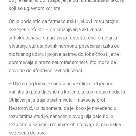
bolji efekat na bol i zapaljenje od farmaceutskih lekova
koji se uglavnom koriste.
On je podsjetio da farmaceutski lijekovi imaju brojne
neželjene efekte – od smanjivanja aktivnosti
antioksidanasa, smanjivanja testosterona, ometanja
stvaranja sulfata polnih hormona, povećanja rizika od
moždanog udara i pojave astme, do toksičnosti jetre i
poremećaja sinteze neurotransmitera, što može da
dovede do afektivne ravnodušnosti.
– Ulje crnog kima je nanošeno u količini od jednog
mililitra tri puta dnevno na koljeno, tokom osam nedjelja.
Utrljavanje je trajalo pet minuta – naveo je prof.
Nestorović, uz napomenu da je, kako je navedeno u
rezultatima studije, nanošenje ovog ulja dalo bolje
rezultate u saniranju reumatskih bolova, uz minimalna
neželjena dejstva.