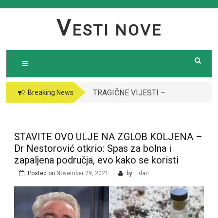
Skip
to
V
ESTI NOVE
content
TRAGIČNE VIJESTI –
VODITELJICA
Breaking News
Preminula poznata
“GRANDA” SE UDALA
pjevačica (43): Policija
ZA ITALIJANSKOG
i ogroman broj ljudi
GROFA I NAPUSTILA
STAVITE OVO ULJE NA ZGLOB KOLJENA –
ispred njene kuće￼￼
SRBIJU: Čekajte da
Dr Nestorović otkrio: Spas za bolna i
vidite kako danas
zapaljena područja, evo kako se koristi
izgleda￼
Posted on
November 29, 2021
by
dan