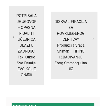
Post
navigation
POTPISALA
JE UGOVOR
DISKVALIFIKACIJA
– OPASNA
ZA
RIJALITI
POVRIJEĐENOG
UČESNICA
ĆERTIĆA?
ULAZI U
Produkcija Vraća
ZADRUGU:
Snimak – HITNO
Taki Otkrio
IZBACIVANJE
Sve Detalje,
Zbog Sramnog Čina
EVO KO JE
￼
ONA￼