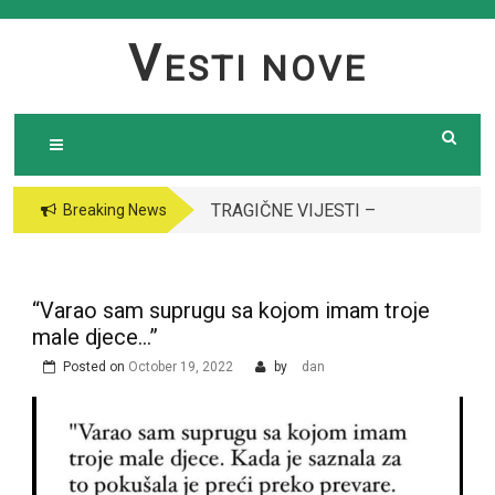
Skip
to
V
ESTI NOVE
content
TRAGIČNE VIJESTI –
VODITELJICA
Breaking News
Preminula poznata
“GRANDA” SE UDALA
pjevačica (43): Policija
ZA ITALIJANSKOG
i ogroman broj ljudi
GROFA I NAPUSTILA
“Varao sam suprugu sa kojom imam troje
ispred njene kuće￼￼
SRBIJU: Čekajte da
male djece…”
vidite kako danas
Posted on
October 19, 2022
by
dan
izgleda￼