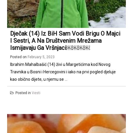
Dječak (14) Iz BiH Sam Vodi Brigu O Majci
I Sestri, A Na Društvenim Mrežama
Ismijavaju Ga Vršnjaci￼￼￼￼
Posted on
February 5, 2023
Ibrahim Mahalbašić (14) živi u Margetićima kod Novog
Travnika u Bosni i Hercegovini i iako na prvi pogled djeluje
kao obično dijete, u njemu se ...
Posted in
Vesti