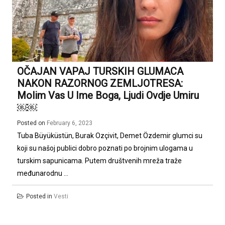
OČAJAN VAPAJ TURSKIH GLUMACA
NAKON RAZORNOG ZEMLJOTRESA:
Molim Vas U Ime Boga, Ljudi Ovdje Umiru
￼￼
Posted on
February 6, 2023
Tuba Büyüküstün, Burak Ozçivit, Demet Özdemir glumci su
koji su našoj publici dobro poznati po brojnim ulogama u
turskim sapunicama. Putem društvenih mreža traže
međunarodnu ...
Posted in
Vesti