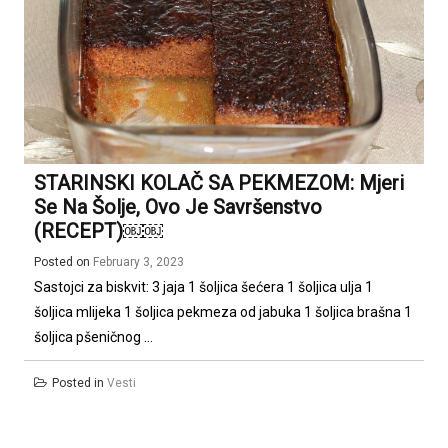
STARINSKI KOLAČ SA PEKMEZOM: Mjeri
Se Na Šolje, Ovo Je Savršenstvo
(RECEPT)￼￼
Posted on
February 3, 2023
Sastojci za biskvit: 3 jaja 1 šoljica šećera 1 šoljica ulja 1
šoljica mlijeka 1 šoljica pekmeza od jabuka 1 šoljica brašna 1
šoljica pšeničnog ...
Posted in
Vesti