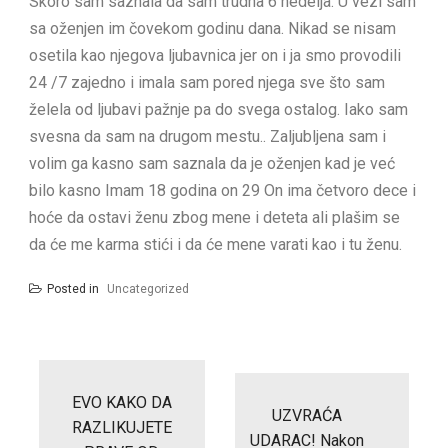
Skoro sam saznala da sam trudna 6 nedelja. U vezi sam
sa oženjen im čovekom godinu dana. Nikad se nisam
osetila kao njegova ljubavnica jer on i ja smo provodili
24 /7 zajedno i imala sam pored njega sve što sam
želela od ljubavi pažnje pa do svega ostalog. Iako sam
svesna da sam na drugom mestu.. Zaljubljena sam i
volim ga kasno sam saznala da je oženjen kad je već
bilo kasno Imam 18 godina on 29 On ima četvoro dece i
hoće da ostavi ženu zbog mene i deteta ali plašim se
da će me karma stići i da će mene varati kao i tu ženu.
Posted in
Uncategorized
Post
navigation
EVO KAKO DA
UZVRAĆA
RAZLIKUJETE
UDARAC! Nakon