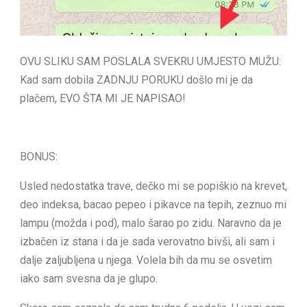
OVU SLIKU SAM POSLALA SVEKRU UMJESTO MUŽU:
Kad sam dobila ZADNJU PORUKU došlo mi je da
plačem, EVO ŠTA MI JE NAPISAO!
BONUS:
Usled nedostatka trave, dečko mi se popiškio na krevet,
deo indeksa, bacao pepeo i pikavce na tepih, zeznuo mi
lampu (možda i pod), malo šarao po zidu. Naravno da je
izbačen iz stana i da je sada verovatno bivši, ali sam i
dalje zaljubljena u njega. Volela bih da mu se osvetim
iako sam svesna da je glupo.