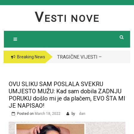
Skip
to
V
ESTI NOVE
content
TRAGIČNE VIJESTI –
VODITELJICA
Breaking News
Preminula poznata
“GRANDA” SE UDALA
pjevačica (43): Policija
ZA ITALIJANSKOG
i ogroman broj ljudi
GROFA I NAPUSTILA
OVU SLIKU SAM POSLALA SVEKRU
ispred njene kuće￼￼
SRBIJU: Čekajte da
UMJESTO MUŽU: Kad sam dobila ZADNJU
vidite kako danas
PORUKU došlo mi je da plačem, EVO ŠTA MI
izgleda￼
JE NAPISAO!
Posted on
March 18, 2022
by
dan