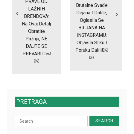
PRAVE OD
Brutalne Svađe
LAŽNIH
Dejana I Dalile,
BRENDOVA:
Oglasila Se
Na Ovaj Detalj
BILJANA NA
Obratite
INSTAGRAMU:
Pažnju, NE
Objavila Sliku I
DAJTE SE
Poruku Dalili!￼
PREVARITI￼
￼
￼
PRETRAGA
Search
for: