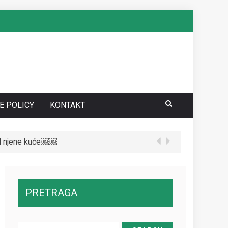
E POLICY
KONTAKT
te da vidite kako danas izgleda￼
PRETRAGA
Search