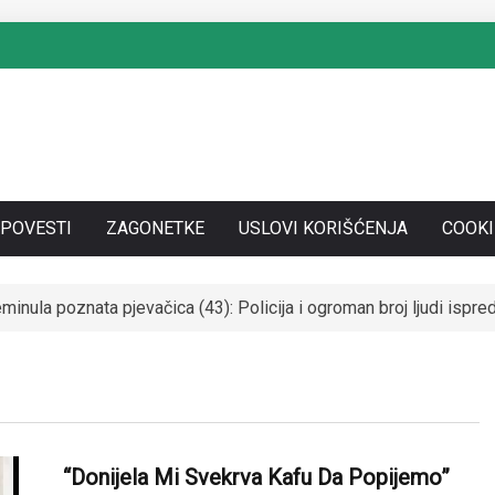
SPOVESTI
ZAGONETKE
USLOVI KORIŠĆENJA
COOKI
SE UDALA ZA ITALIJANSKOG GROFA I NAPUSTILA SRBIJU: Čekaj
“Donijela Mi Svekrva Kafu Da Popijemo”