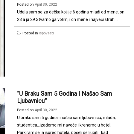
Posted on
April 30, 2022
Udala sam se za dečka koji je 6 godina mlađi od mene, on
23 a ja 29.Stvarno ga volim, i on mene i najveći strah ...
Posted in
Ispovesti
“U Braku Sam 5 Godina I Našao Sam
Ljubavnicu”
Posted on
April 30, 2022
U braku sam 5 godina i našao sam ljubavnicu, mlada,
studentica…izađemo mi naveče i krenemo u hotel.
Parkiram se ja ispred hotela, počeli se ljubiti…kad ...