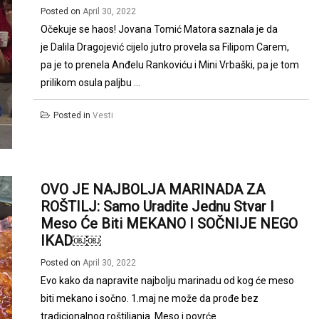
Posted on
April 30, 2022
Očekuje se haos! Jovana Tomić Matora saznala je da
je Dalila Dragojević cijelo jutro provela sa Filipom Carem,
pa je to prenela Anđelu Rankoviću i Mini Vrbaški, pa je tom
prilikom osula paljbu ...
Posted in
Vesti
OVO JE NAJBOLJA MARINADA ZA
ROŠTILJ: Samo Uradite Jednu Stvar I
Meso Će Biti MEKANO I SOČNIJE NEGO
IKAD￼￼
Posted on
April 30, 2022
Evo kako da napravite najbolju marinadu od kog će meso
biti mekano i sočno. 1.maj ne može da prođe bez
tradicionalnog roštiljanja. Meso i povrće ...