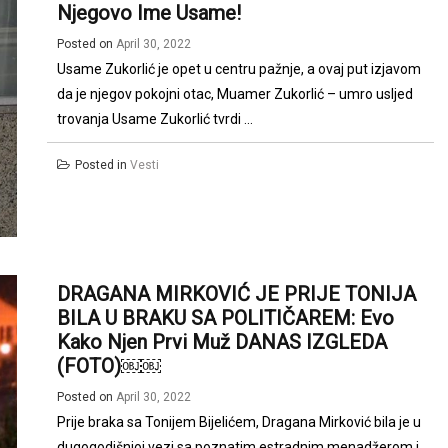
Njegovo Ime Usame!
Posted on
April 30, 2022
Usame Zukorlić je opet u centru pažnje, a ovaj put izjavom
da je njegov pokojni otac, Muamer Zukorlić – umro usljed
trovanja Usame Zukorlić tvrdi ...
Posted in
Vesti
DRAGANA MIRKOVIĆ JE PRIJE TONIJA
BILA U BRAKU SA POLITIČAREM: Evo
Kako Njen Prvi Muž DANAS IZGLEDA
(FOTO)￼￼
Posted on
April 30, 2022
Prije braka sa Tonijem Bijelićem, Dragana Mirković bila je u
dugogodišnjoj vezi sa poznatim estradnim menadžerom i