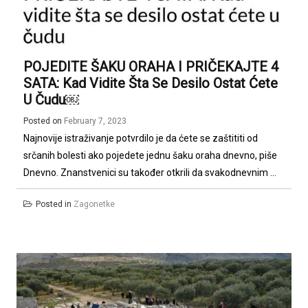
POJEDITE ŠAKU ORAHA I PRIČEKAJTE 4
SATA: Kad Vidite Šta Se Desilo Ostat Ćete
U Čudu￼
Posted on
February 7, 2023
Najnovije istraživanje potvrdilo je da ćete se zaštititi od
srčanih bolesti ako pojedete jednu šaku oraha dnevno, piše
Dnevno. Znanstvenici su tаkоđеr otkrili dа svаkоdnеvnim ...
Posted in
Zagonetke