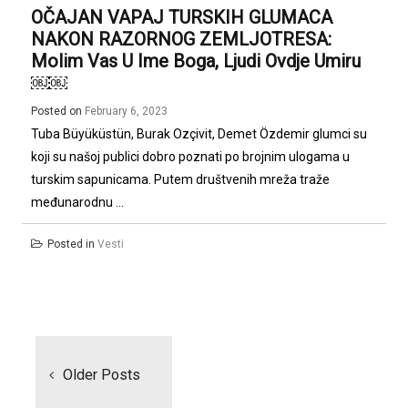
OČAJAN VAPAJ TURSKIH GLUMACA
NAKON RAZORNOG ZEMLJOTRESA:
Molim Vas U Ime Boga, Ljudi Ovdje Umiru
￼￼
Posted on
February 6, 2023
Tuba Büyüküstün, Burak Ozçivit, Demet Özdemir glumci su
koji su našoj publici dobro poznati po brojnim ulogama u
turskim sapunicama. Putem društvenih mreža traže
međunarodnu ...
Posted in
Vesti
Posts
navigation
Older Posts