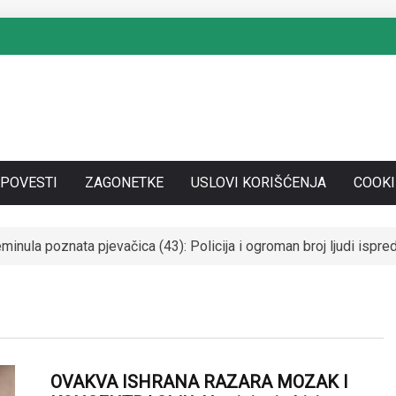
SPOVESTI
ZAGONETKE
USLOVI KORIŠĆENJA
COOKI
SE UDALA ZA ITALIJANSKOG GROFA I NAPUSTILA SRBIJU: Čekaj
OVAKVA ISHRANA RAZARA MOZAK I