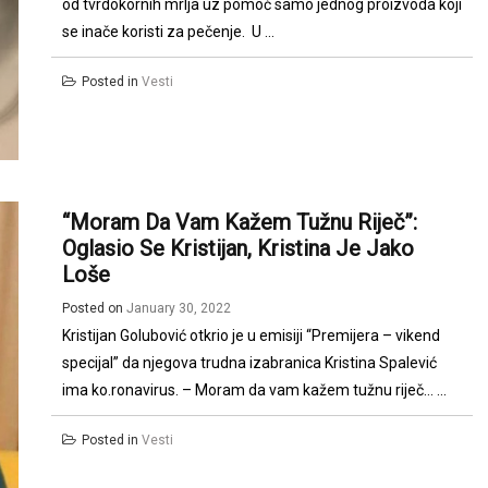
od tvrdokornih mrlja uz pomoć samo jednog proizvoda koji
se inače koristi za pečenje. U ...
Posted in
Vesti
“Moram Da Vam Kažem Tužnu Riječ”:
Oglasio Se Kristijan, Kristina Je Jako
Loše
Posted on
January 30, 2022
Kristijan Golubović otkrio je u emisiji “Premijera – vikend
specijal” da njegova trudna izabranica Kristina Spalević
ima ko.ronavirus. – Moram da vam kažem tužnu riječ… ...
Posted in
Vesti