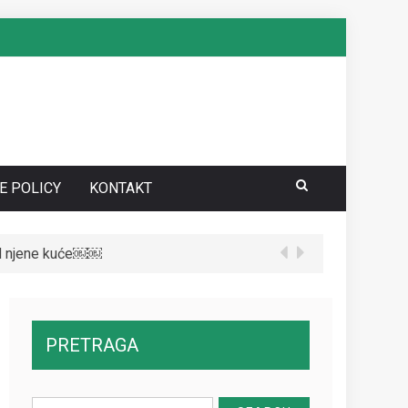
E POLICY
KONTAKT
te da vidite kako danas izgleda￼
PRETRAGA
Search