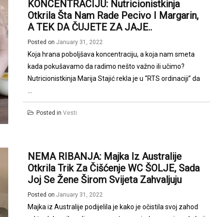
KONCENTRACIJU: Nutricionistkinja
Otkrila Šta Nam Rade Pecivo I Margarin,
A TEK DA ČUJETE ZA JAJE..
Posted on
January 31, 2022
Koja hrana poboljšava koncentraciju, a koja nam smeta
kada pokušavamo da radimo nešto važno ili učimo?
Nutricionistkinja Marija Stajić rekla je u “RTS ordinaciji” da
...
Posted in
Vesti
NEMA RIBANJA: Majka Iz Australije
Otkrila Trik Za Čišćenje WC ŠOLJE, Sada
Joj Se Žene Širom Svijeta Zahvaljuju
Posted on
January 31, 2022
Majka iz Australije podijelila je kako je očistila svoj zahod