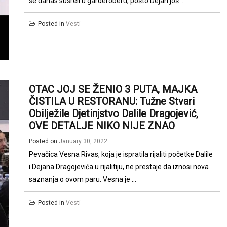
se danas susreli u garderoberu, pošto Dejan još ...
Posted in
Vesti
OTAC JOJ SE ŽENIO 3 PUTA, MAJKA
ČISTILA U RESTORANU: Tužne Stvari
Obilježile Djetinjstvo Dalile Dragojević,
OVE DETALJE NIKO NIJE ZNAO
Posted on
January 30, 2022
Pevačica Vesna Rivas, koja je ispratila rijaliti početke Dalile
i Dejana Dragojevića u rijalitiju, ne prestaje da iznosi nova
saznanja o ovom paru. Vesna je ...
Posted in
Vesti