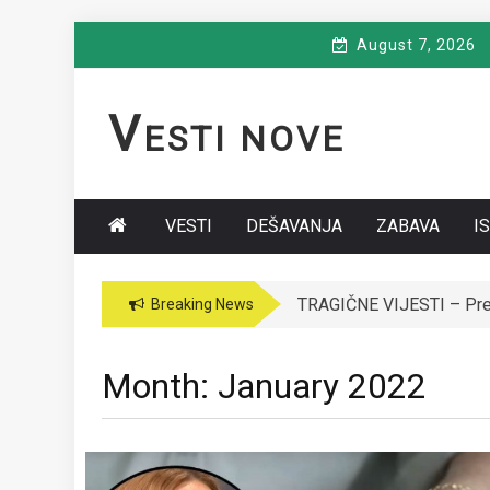
Skip
August 7, 2026
to
content
V
ESTI NOVE
VESTI
DEŠAVANJA
ZABAVA
I
VODITELJICA “GRANDA” 
Breaking News
Month:
January 2022