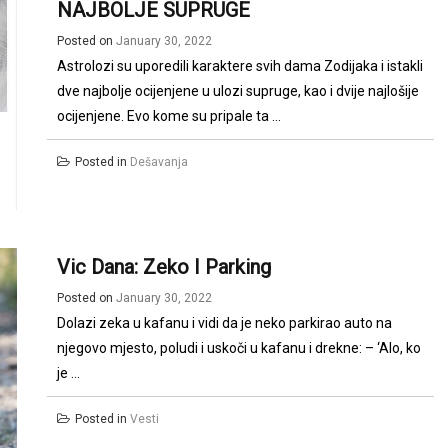
NAJBOLJE SUPRUGE
Posted on
January 30, 2022
Astrolozi su uporedili karaktere svih dama Zodijaka i istakli
dve najbolje ocijenjene u ulozi supruge, kao i dvije najlošije
ocijenjene. Evo kome su pripale ta ...
Posted in
Dešavanja
Vic Dana: Zeko I Parking
Posted on
January 30, 2022
Dolazi zeka u kafanu i vidi da je neko parkirao auto na
njegovo mjesto, poludi i uskoči u kafanu i drekne: – ‘Alo, ko
je ...
Posted in
Vesti