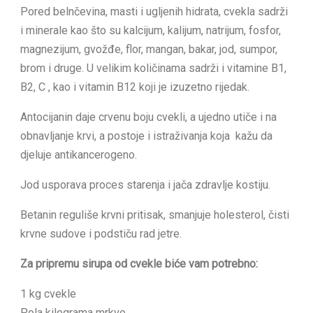
Pored belnčevina, masti i ugljenih hidrata, cvekla sadrži
i minerale kao što su kalcijum, kalijum, natrijum, fosfor,
magnezijum, gvožđe, flor, mangan, bakar, jod, sumpor,
brom i druge. U velikim količinama sadrži i vitamine B1,
B2, C , kao i vitamin B12 koji je izuzetno rijedak.
Antocijanin daje crvenu boju cvekli, a ujedno utiče i na
obnavljanje krvi, a postoje i istraživanja koja kažu da
djeluje antikancerogeno.
Jod usporava proces starenja i jača zdravlje kostiju.
Betanin reguliše krvni pritisak, smanjuje holesterol, čisti
krvne sudove i podstiču rad jetre.
Za pripremu sirupa od cvekle biće vam potrebno:
1 kg cvekle
Pola kilograma mrkve