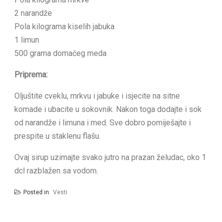
2 narandže
Pola kilograma kiselih jabuka
1 limun
500 grama domaćeg meda
Priprema:
Oljuštite cveklu, mrkvu i jabuke i isjecite na sitne
komade i ubacite u sokovnik. Nakon toga dodajte i sok
od narandže i limuna i med. Sve dobro pomiješajte i
prespite u staklenu flašu.
Ovaj sirup uzimajte svako jutro na prazan želudac, oko 1
dcl razblažen sa vodom.
Posted in
Vesti