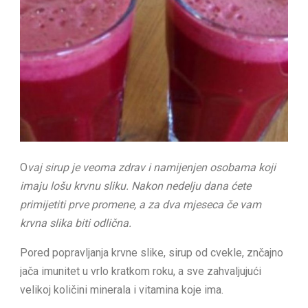
O
vaj sirup je veoma zdrav i namijenjen osobama koji
imaju lošu krvnu sliku. Nakon nedelju dana ćete
primijetiti prve promene, a za dva mjeseca če vam
krvna slika biti odlična.
Pored popravljanja krvne slike, sirup od cvekle, znčajno
jača imunitet u vrlo kratkom roku, a sve zahvaljujući
velikoj količini minerala i vitamina koje ima.