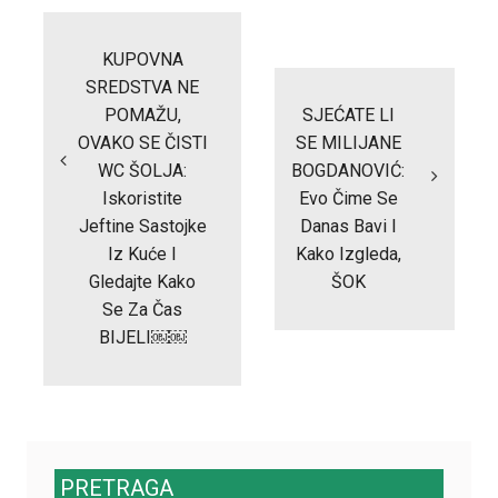
Post
navigation
KUPOVNA
SREDSTVA NE
POMAŽU,
SJEĆATE LI
OVAKO SE ČISTI
SE MILIJANE
WC ŠOLJA:
BOGDANOVIĆ:
Iskoristite
Evo Čime Se
Jeftine Sastojke
Danas Bavi I
Iz Kuće I
Kako Izgleda,
Gledajte Kako
ŠOK
Se Za Čas
BIJELI￼￼
PRETRAGA