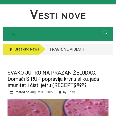
Skip
to
V
ESTI NOVE
content
TRAGIČNE VIJESTI –
VODITELJICA
Breaking News
Preminula poznata
“GRANDA” SE UDALA
pjevačica (43): Policija
ZA ITALIJANSKOG
i ogroman broj ljudi
GROFA I NAPUSTILA
SVAKO JUTRO NA PRAZAN ŽELUDAC:
ispred njene kuće￼￼
SRBIJU: Čekajte da
Domaći SIRUP popravlja krvnu sliku, jača
vidite kako danas
imunitet i čisti jetru (RECEPT)￼￼
izgleda￼
Posted on
August 31, 2022
by
dan