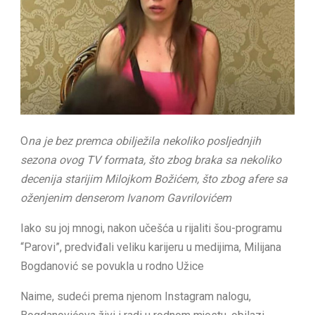
O
na je bez premca obilježila nekoliko posljednjih
sezona ovog TV formata, što zbog braka sa nekoliko
decenija starijim Milojkom Božićem, što zbog afere sa
oženjenim denserom Ivanom Gavrilovićem
Iako su joj mnogi, nakon učešća u rijaliti šou-programu
“Parovi”, predviđali veliku karijeru u medijima, Milijana
Bogdanović se povukla u rodno Užice
Naime, sudeći prema njenom Instagram nalogu,