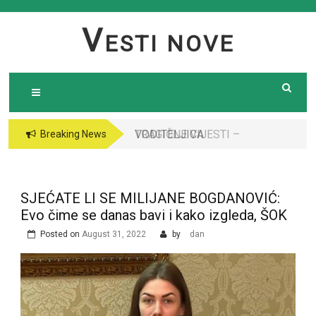
Skip
to
V
ESTI NOVE
content
VODITELJICA
Breaking News
“GRANDA” SE UDALA
ZA ITALIJANSKOG
GROFA I NAPUSTILA
SJEĆATE LI SE MILIJANE BOGDANOVIĆ:
SRBIJU: Čekajte da
Evo čime se danas bavi i kako izgleda, ŠOK
vidite kako danas
Posted on
August 31, 2022
by
dan
izgleda￼