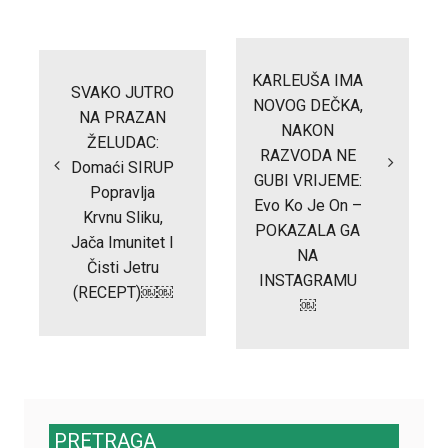
Post
navigation
KARLEUŠA IMA
SVAKO JUTRO
NOVOG DEČKA,
NA PRAZAN
NAKON
ŽELUDAC:
RAZVODA NE
Domaći SIRUP
GUBI VRIJEME:
Popravlja
Evo Ko Je On –
Krvnu Sliku,
POKAZALA GA
Jača Imunitet I
NA
Čisti Jetru
INSTAGRAMU
(RECEPT)￼￼
￼
PRETRAGA