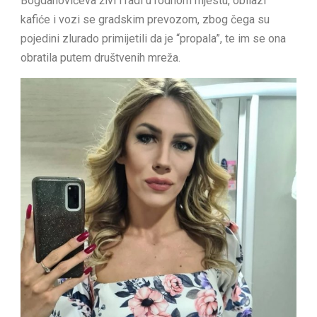
Bogdanovićeva živi i radi u rodnom mjestu, obilazi
kafiće i vozi se gradskim prevozom, zbog čega su
pojedini zlurado primijetili da je “propala”, te im se ona
obratila putem društvenih mreža.