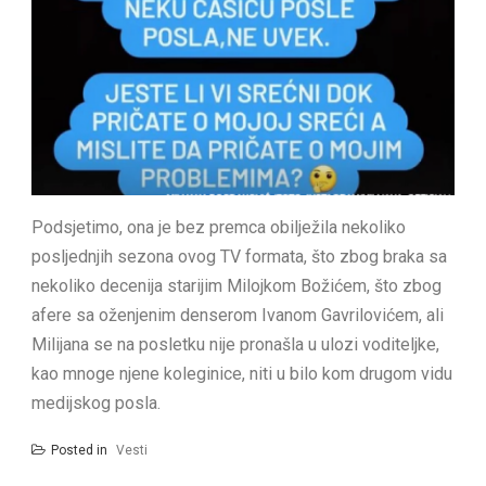
Podsjetimo, ona je bez premca obilježila nekoliko
posljednjih sezona ovog TV formata, što zbog braka sa
nekoliko decenija starijim Milojkom Božićem, što zbog
afere sa oženjenim denserom Ivanom Gavrilovićem, ali
Milijana se na posletku nije pronašla u ulozi voditeljke,
kao mnoge njene koleginice, niti u bilo kom drugom vidu
medijskog posla.
Posted in
Vesti