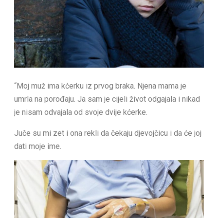
“Moj muž ima kćerku iz prvog braka. Njena mama je
umrla na porođaju. Ja sam je cijeli život odgajala i nikad
je nisam odvajala od svoje dvije kćerke.
Juče su mi zet i ona rekli da čekaju djevojčicu i da će joj
dati moje ime.