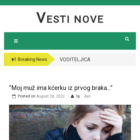
Skip
to
V
ESTI NOVE
content
VODITELJICA
Breaking News
“GRANDA” SE UDALA
ZA ITALIJANSKOG
GROFA I NAPUSTILA
“Moj muž ima kćerku iz prvog braka…”
SRBIJU: Čekajte da
Posted on
August 28, 2022
by
dan
vidite kako danas
izgleda￼