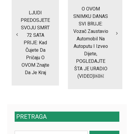
navigation
O OVOM
LJUDI
SNIMKU DANAS
PREDOSJETE
SVI BRUJE:
SVOJU SMRT
Vozač Zaustavio
72 SATA
Automobil Na
PRIJE: Kad
Autoputu I Izveo
Čujete Da
Dijete,
Pričaju O
POGLEDAJTE
OVOM Znajte
ŠTA JE URADIO
Da Je Kraj
(VIDEO)￼￼
PRETRAGA