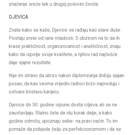
značenje sreće tek u drugoj polovini života.
DJEVICA
Znate kako se kaže, Djevice se rađaju kao stare duše.
Postaju zrele od rane mladosti. S obzirom na to da ih
krase praktičnost, organizovanost i analitičnost, znaju
kako da ispolje svoje kvalitete, a njihov rad najčešće
daje sjajne rezultate.
Nije im strano da ubrzo nakon diplomiranja dobiju sjajan
posao, da kao veoma vrijedni radnici brzo napreduju i
ostvare blistavu karijeru.
Djevice do 50. godine ispune dosta ciljeva, ali se ne
zaustavljaju. Stalno žele da idu korak dalje, a kako
godine odmiču, upoznaju sebe- na pravi način. To im
pomaže da pobjede želju za perfekcionizmom i da se