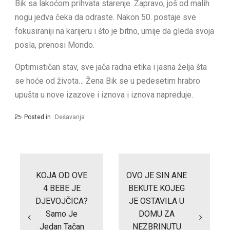
Bik sa lakoćom prihvata starenje. Zapravo, još od malih
nogu jedva čeka da odraste. Nakon 50. postaje sve
fokusiraniji na karijeru i što je bitno, umije da gleda svoja
posla, prenosi Mondo.
Optimističan stav, sve jača radna etika i jasna želja šta
se hoće od života… Žena Bik se u pedesetim hrabro
upušta u nove izazove i iznova i iznova napreduje.
Posted in
Dešavanja
Post
navigation
KOJA OD OVE
OVO JE SIN ANE
4 BEBE JE
BEKUTE KOJEG
DJEVOJČICA?
JE OSTAVILA U
Samo Je
DOMU ZA
Jedan Tačan
NEZBRINUTU