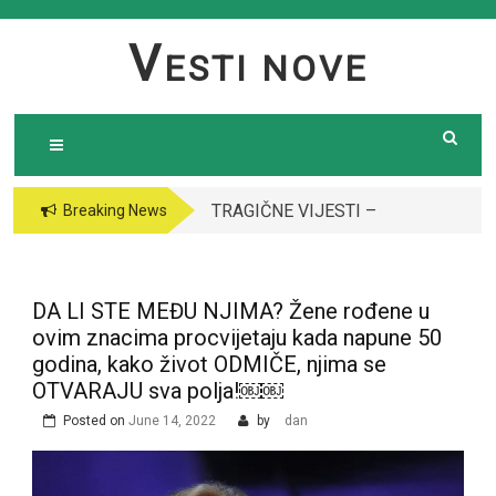
Skip
to
V
ESTI NOVE
content
TRAGIČNE VIJESTI –
VODITELJICA
Breaking News
Preminula poznata
“GRANDA” SE UDALA
pjevačica (43): Policija
ZA ITALIJANSKOG
i ogroman broj ljudi
GROFA I NAPUSTILA
DA LI STE MEĐU NJIMA? Žene rođene u
ispred njene kuće￼￼
SRBIJU: Čekajte da
ovim znacima procvijetaju kada napune 50
vidite kako danas
godina, kako život ODMIČE, njima se
izgleda￼
OTVARAJU sva polja!￼￼
Posted on
June 14, 2022
by
dan