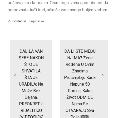
poštovanim i korisnim. Osim toga, vaša sposobnost da
prepoznate tuđi trud, učiniće vas mnogo boljim vođom.
Posted in
Zagonetke
Post
navigation
DALILA VAN
DA LI STE MEĐU
SEBE NAKON
NJIMA? Žene
ŠTO JE
Rođene U Ovim
SHVATILA
Znacima
ŠTA JE
Procvijetaju Kada
URADILA: Ne
Napune 50
Može Bez
Godina, Kako
Dejana,
Život ODMIČE,
PREOKRET U
Njima Se
RIJALITIJU
OTVARAJU Sva
(VIDEO)￼￼
Polja!￼￼