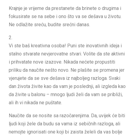
Krajnje je vrijeme da prestanete da brinete o drugima i
fokusirate se na sebe i ono što va se dešava u životu.
Ne odlažite sreću, budite srećni danas.
2.
Vi ste baš kreativna osoba! Puni ste inovativnih ideja i
stalno stvarate nevjerovatne stvari. Volite da ste aktivni
i prihvatate nove izazove. Nikada nećete propustiti
priliku da naučite nešto novo. Ne plašite se promena jer
vjerujete da se sve dešava iz najboljeg razloga. Svaki
dan života živite kao da vam je poslednji, ali izgleda kao
da živite u balonu – mnogo ljudi želi da vam se približi,
ali ih vi nikada ne puštate.
Naučite da se nosite sa razočarenjima. Da, uvijek će biti
ljudi koji žele da budu sa vama iz sebičnih razloga, ali
nemojte ignorisati one koji bi zaista želeli da vas bolje