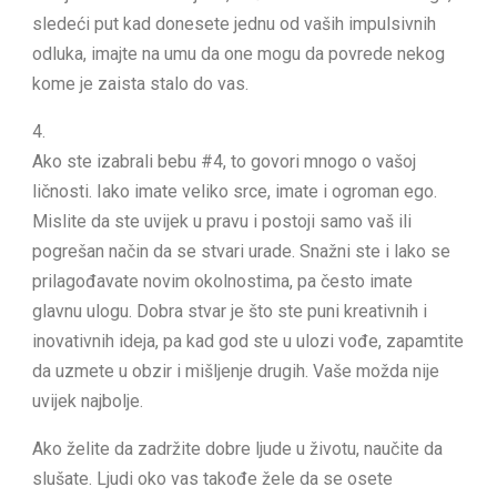
sledeći put kad donesete jednu od vaših impulsivnih
odluka, imajte na umu da one mogu da povrede nekog
kome je zaista stalo do vas.
4.
Ako ste izabrali bebu #4, to govori mnogo o vašoj
ličnosti. Iako imate veliko srce, imate i ogroman ego.
Mislite da ste uvijek u pravu i postoji samo vaš ili
pogrešan način da se stvari urade. Snažni ste i lako se
prilagođavate novim okolnostima, pa često imate
glavnu ulogu. Dobra stvar je što ste puni kreativnih i
inovativnih ideja, pa kad god ste u ulozi vođe, zapamtite
da uzmete u obzir i mišljenje drugih. Vaše možda nije
uvijek najbolje.
Ako želite da zadržite dobre ljude u životu, naučite da
slušate. Ljudi oko vas takođe žele da se osete