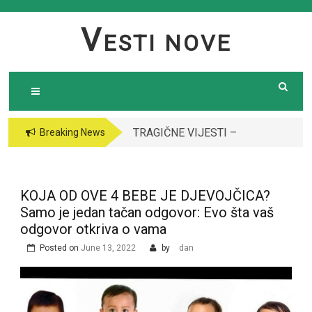
Skip
to
V
ESTI NOVE
content
TRAGIČNE VIJESTI –
VODITELJICA
Breaking News
Preminula poznata
“GRANDA” SE UDALA
pjevačica (43): Policija
ZA ITALIJANSKOG
i ogroman broj ljudi
GROFA I NAPUSTILA
KOJA OD OVE 4 BEBE JE DJEVOJČICA?
ispred njene kuće￼￼
SRBIJU: Čekajte da
Samo je jedan tačan odgovor: Evo šta vaš
vidite kako danas
odgovor otkriva o vama
izgleda￼
Posted on
June 13, 2022
by
dan