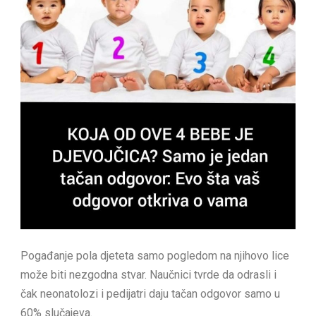
Pogađanje pola djeteta samo pogledom na njihovo lice
može biti nezgodna stvar. Naučnici tvrde da odrasli i
čak neonatolozi i pedijatri daju tačan odgovor samo u
60% slučajeva.