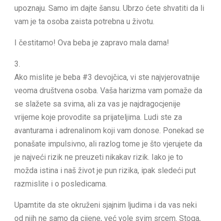
upoznaju. Samo im dajte šansu. Ubrzo ćete shvatiti da li
vam je ta osoba zaista potrebna u životu.
I čestitamo! Ova beba je zapravo mala dama!
3.
Ako mislite je beba #3 devojčica, vi ste najvjerovatnije
veoma društvena osoba. Vaša harizma vam pomaže da
se slažete sa svima, ali za vas je najdragocjenije
vrijeme koje provodite sa prijateljima. Ludi ste za
avanturama i adrenalinom koji vam donose. Ponekad se
ponašate impulsivno, ali razlog tome je što vjerujete da
je najveći rizik ne preuzeti nikakav rizik. Iako je to
možda istina i naš život je pun rizika, ipak sledeći put
razmislite i o posledicama.
Upamtite da ste okruženi sjajnim ljudima i da vas neki
od njih ne samo da cijene, već vole svim srcem. Stoga,