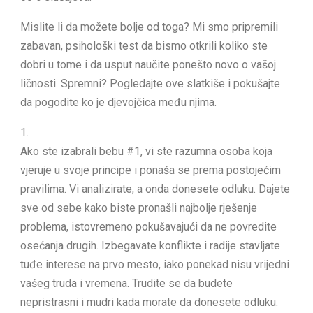
Mislite li da možete bolje od toga? Mi smo pripremili
zabavan, psihološki test da bismo otkrili koliko ste
dobri u tome i da usput naučite ponešto novo o vašoj
ličnosti. Spremni? Pogledajte ove slatkiše i pokušajte
da pogodite ko je djevojčica među njima.
1.
Ako ste izabrali bebu #1, vi ste razumna osoba koja
vjeruje u svoje principe i ponaša se prema postojećim
pravilima. Vi analizirate, a onda donesete odluku. Dajete
sve od sebe kako biste pronašli najbolje rješenje
problema, istovremeno pokušavajući da ne povredite
osećanja drugih. Izbegavate konflikte i radije stavljate
tuđe interese na prvo mesto, iako ponekad nisu vrijedni
vašeg truda i vremena. Trudite se da budete
nepristrasni i mudri kada morate da donesete odluku.