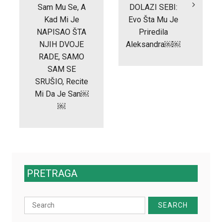
Sam Mu Se, A
DOLAZI SEBI:
Kad Mi Je
Evo Šta Mu Je
NAPISAO ŠTA
Priredila
NJIH DVOJE
Aleksandra￼￼
RADE, SAMO
SAM SE
SRUŠIO, Recite
Mi Da Je San￼
￼
PRETRAGA
Search
for: