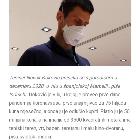
Teniser Novak Đoković preselio se s porodicom u
decembru 2020. u vilu u španjolskoj Marbelli., piše
Index.hr.
Đoković je vilu, u kojoj je proveo prve dane
pandemije koronavirusa, prvo unajmljivao za 75 hiljada
kuna mjesečno, a onda ju je odlučio kupiti. Platio ju je 50
milijuna kuna, a na imanju od 3500 kvadratnih metara ima
teniski teren, vrt, bazen, teretanu i malu kino-dvoranu,
pišu svjetski mediji.