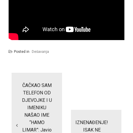
Posted in
Dešavanja
Post
navigation
ČAČKAO SAM
TELEFON OD
DJEVOJKE I U
IMENIKU
NAŠAO IME
“HAMO
IZNENAĐENJE!
LIMAR”: Javio
ISAK NE