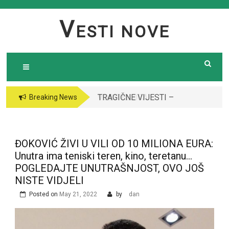
Skip
to
V
ESTI NOVE
content
TRAGIČNE VIJESTI –
VODITELJICA
Breaking News
Preminula poznata
“GRANDA” SE UDALA
pjevačica (43): Policija
ZA ITALIJANSKOG
i ogroman broj ljudi
GROFA I NAPUSTILA
ĐOKOVIĆ ŽIVI U VILI OD 10 MILIONA EURA:
ispred njene kuće￼￼
SRBIJU: Čekajte da
Unutra ima teniski teren, kino, teretanu…
vidite kako danas
POGLEDAJTE UNUTRAŠNJOST, OVO JOŠ
izgleda￼
NISTE VIDJELI
Posted on
May 21, 2022
by
dan