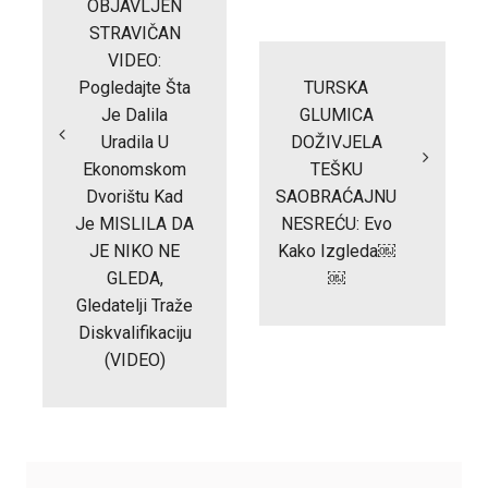
OBJAVLJEN
STRAVIČAN
VIDEO:
Pogledajte Šta
TURSKA
Je Dalila
GLUMICA
Uradila U
DOŽIVJELA
Ekonomskom
TEŠKU
Dvorištu Kad
SAOBRAĆAJNU
Je MISLILA DA
NESREĆU: Evo
JE NIKO NE
Kako Izgleda￼
GLEDA,
￼
Gledatelji Traže
Diskvalifikaciju
(VIDEO)