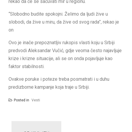
rekao da će se sačuvati mir u regionu.
“Slobodno budite spokojni. Želimo da ljudi žive u
slobodi, da žive u miru, da žive od svog rada”, rekao je
on
Ovo je inače prepoznatljiv rukopis vlasti koju u Srbiji
predvodi Aleksandar Vučić, gdje veoma često najavljuje
krize i krizne situacije, ali se on onda pojavljuje kao
faktor stabilnosti.
Ovakve poruke i poteze treba posmatrati i u duhu
predizborne kampanje koja traje u Srbiji.
Posted in
Vesti
Post
navigation