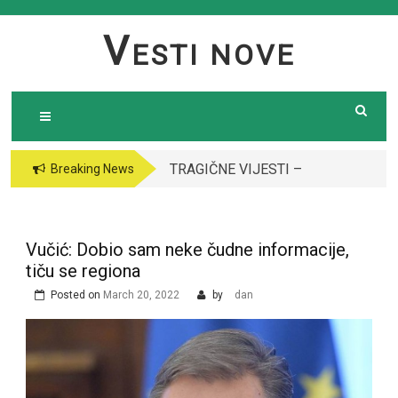
Skip
to
V
ESTI NOVE
content
TRAGIČNE VIJESTI –
Breaking News
Preminula poznata
pjevačica (43): Policija
i ogroman broj ljudi
Vučić: Dobio sam neke čudne informacije,
ispred njene kuće￼￼
tiču se regiona
Posted on
March 20, 2022
by
dan