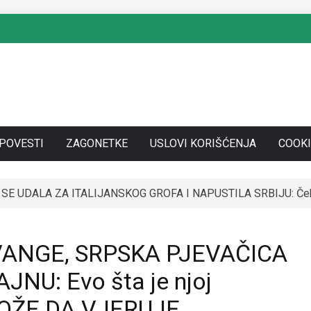
SPOVESTI
ZAGONETKE
USLOVI KORIŠĆENJA
COOKI
SE UDALA ZA ITALIJANSKOG GROFA I NAPUSTILA SRBIJU: Čekaj
VANGE, SRPSKA PJEVAČICA
NU: Evo šta je njoj
 MOŽE DA VJERUJE