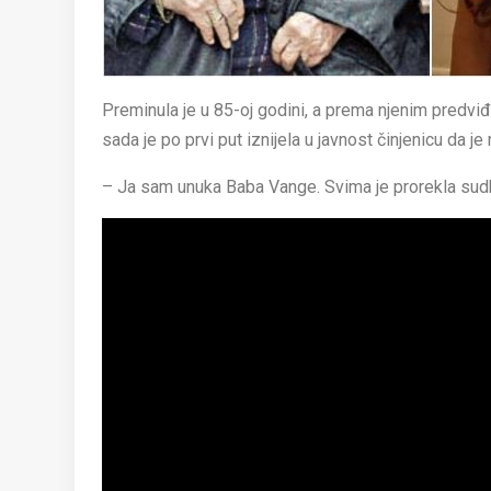
Preminula je u 85-oj godini, a prema njenim predviđ
sada je po prvi put iznijela u javnost činjenicu da je
– Ja sam unuka Baba Vange. Svima je prorekla sudb