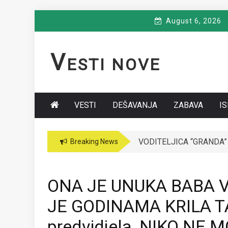
Skip
August 6, 2026
to
content
V
ESTI NOVE
VESTI
DEŠAVANJA
ZABAVA
I
VODITELJICA “GRANDA” 
Breaking News
ONA JE UNUKA BABA 
JE GODINAMA KRILA TAJ
predvidjela, NIKO NE