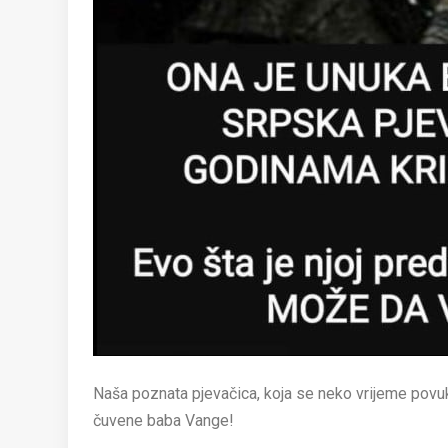
Naša poznata pjevačica, koja se neko vrijeme povukla
čuvene baba Vange!