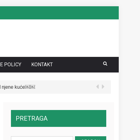
E POLICY
KONTAKT
red njene kuće￼￼
te da vidite kako danas izgleda￼
PRETRAGA
Search