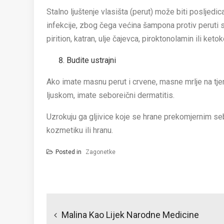
Stalno ljuštenje vlasišta (perut) može biti posljedic
infekcije, zbog čega većina šampona protiv peruti sa
pirition, katran, ulje čajevca, piroktonolamin ili ke
Budite ustrajni
Ako imate masnu perut i crvene, masne mrlje na tjem
ljuskom, imate seboreični dermatitis.
Uzrokuju ga gljivice koje se hrane prekomjernim se
kozmetiku ili hranu.
Posted in
Zagonetke
Post
navigation
Malina Kao Lijek Narodne Medicine