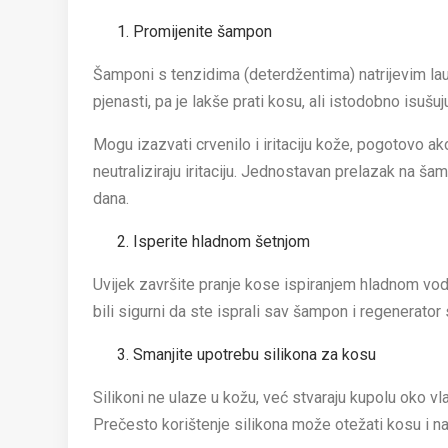
Promijenite šampon
Šamponi s tenzidima (deterdžentima) natrijevim laure
pjenasti, pa je lakše prati kosu, ali istodobno isušuj
Mogu izazvati crvenilo i iritaciju kože, pogotovo a
neutraliziraju iritaciju. Jednostavan prelazak na 
dana.
Isperite hladnom šetnjom
Uvijek završite pranje kose ispiranjem hladnom vod
bili sigurni da ste isprali sav šampon i regenerator
Smanjite upotrebu silikona za kosu
Silikoni ne ulaze u kožu, već stvaraju kupolu oko vla
Prečesto korištenje silikona može otežati kosu i na k