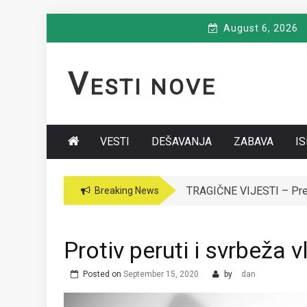
Skip
August 6, 2026
to
content
V
ESTI NOVE
VESTI
DEŠAVANJA
ZABAVA
I
TRAGIČNE VIJESTI – Premi
VODITELJICA “GRANDA” 
Breaking News
Protiv peruti i svrbeža v
Posted on
September 15, 2020
by
dan