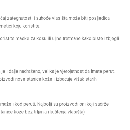
jećaj zategnutosti i suhoće vlasišta može biti posljedica
metici koju koristite.
ristite maske za kosu ili uljne tretmane kako biste izbjegli
je i dalje nadraženo, velika je vjerojatnost da imate perut,
izvodi nove stanice kože i izbacuje višak starih.
maže i kod peruti. Najbolji su proizvodi oni koji sadrže
anice kože bez trljanja i ljuštenja vlasišta).