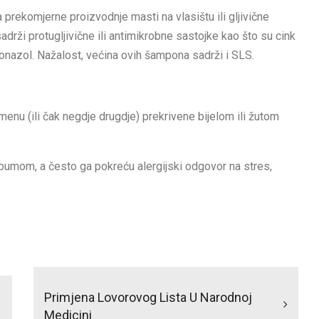
a prekomjerne proizvodnje masti na vlasištu ili gljivične
drži protugljivične ili antimikrobne sastojke kao što su cink
tokonazol. Nažalost, većina ovih šampona sadrži i SLS.
enu (ili čak negdje drugdje) prekrivene bijelom ili žutom
bumom, a često ga pokreću alergijski odgovor na stres,
Primjena Lovorovog Lista U Narodnoj
Medicini