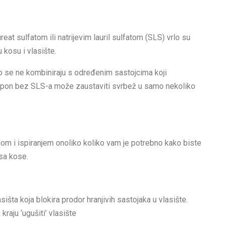
at sulfatom ili natrijevim lauril sulfatom (SLS) vrlo su
u kosu i vlasište.
ko se ne kombiniraju s određenim sastojcima koji
šampon bez SLS-a može zaustaviti svrbež u samo nekoliko
om i ispiranjem onoliko koliko vam je potrebno kako biste
 sa kose.
sišta koja blokira prodor hranjivih sastojaka u vlasište.
raju ‘ugušiti’ vlasište