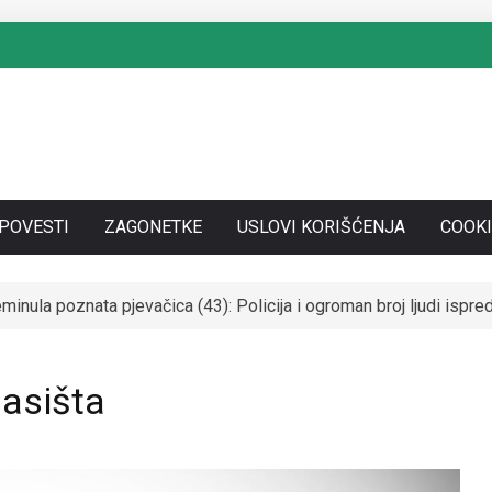
SPOVESTI
ZAGONETKE
USLOVI KORIŠĆENJA
COOKI
nula poznata pjevačica (43): Policija i ogroman broj ljudi isp
SE UDALA ZA ITALIJANSKOG GROFA I NAPUSTILA SRBIJU: Čekaj
lasišta