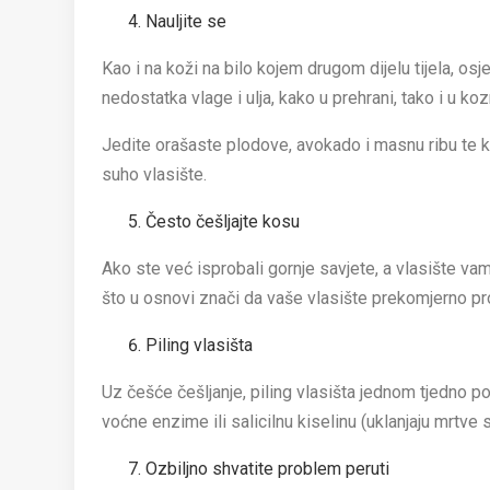
Nauljite se
Kao i na koži na bilo kojem drugom dijelu tijela, os
nedostatka vlage i ulja, kako u prehrani, tako i u koz
Jedite orašaste plodove, avokado i masnu ribu te ko
suho vlasište.
Često češljajte kosu
Ako ste već isprobali gornje savjete, a vlasište vam 
što u osnovi znači da vaše vlasište prekomjerno pro
Piling vlasišta
Uz češće češljanje, piling vlasišta jednom tjedno po
voćne enzime ili salicilnu kiselinu (uklanjaju mrtve st
Ozbiljno shvatite problem peruti