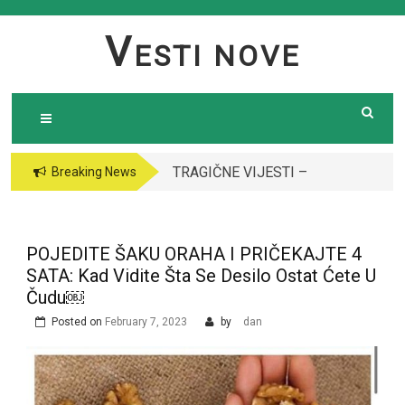
Skip
to
V
ESTI NOVE
content
TRAGIČNE VIJESTI –
VODITELJICA
Breaking News
Preminula poznata
“GRANDA” SE UDALA
pjevačica (43): Policija
ZA ITALIJANSKOG
i ogroman broj ljudi
GROFA I NAPUSTILA
POJEDITE ŠAKU ORAHA I PRIČEKAJTE 4
ispred njene kuće￼￼
SRBIJU: Čekajte da
SATA: Kad Vidite Šta Se Desilo Ostat Ćete U
vidite kako danas
Čudu￼
izgleda￼
Posted on
February 7, 2023
by
dan