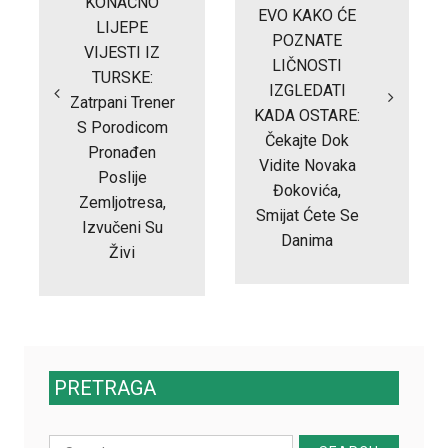
KONAČNO
EVO KAKO ĆE
LIJEPE
POZNATE
VIJESTI IZ
LIČNOSTI
TURSKE:
IZGLEDATI
Zatrpani Trener
KADA OSTARE:
S Porodicom
Čekajte Dok
Pronađen
Vidite Novaka
Poslije
Đokovića,
Zemljotresa,
Smijat Ćete Se
Izvučeni Su
Danima
Živi
PRETRAGA
Search