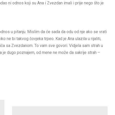
adao ni odnos koji su Ana i Zvezdan imali i prije nego što je
dnos u pitanju. Mislim da će sada da odu od nje ako se vrati
o ne bi takvog čovjeka trpeo. Kad je Ana ulazila u rijaliti,
priča sa Zvezdanom. To vam sve govori. Vidjela sam strah u
li ja je dugo poznajem, od mene ne može da sakrije strah –