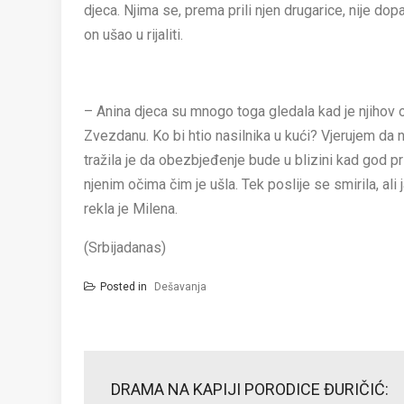
djeca. Njima se, prema prili njen drugarice, nije dop
on ušao u rijaliti.
– Anina djeca su mnogo toga gledala kad je njihov o
Zvezdanu. Ko bi htio nasilnika u kući? Vjerujem da nik
tražila je da obezbjeđenje bude u blizini kad god 
njenim očima čim je ušla. Tek poslije se smirila, a
rekla je Milena.
(Srbijadanas)
Posted in
Dešavanja
Post
navigation
DRAMA NA KAPIJI PORODICE ĐURIČIĆ: