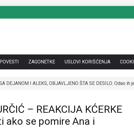
SPOVESTI
ZAGONETKE
USLOVI KORIŠĆENJA
COOKI
A DEJANOM I ALEKS, OBJAVLJENO ŠTA SE DESILO: Odao ih j
RČIĆ – REAKCIJA KĆERKE
ti ako se pomire Ana i