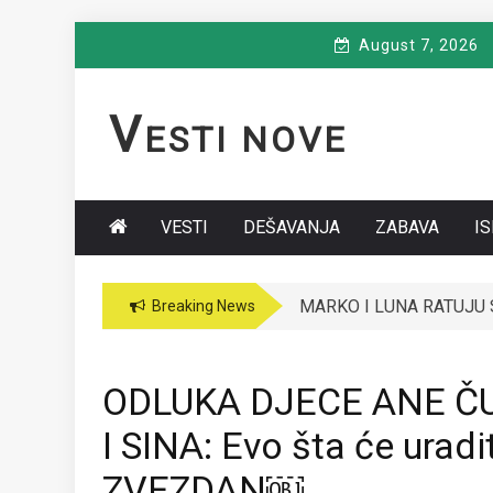
Skip
August 7, 2026
to
content
V
ESTI NOVE
VESTI
DEŠAVANJA
ZABAVA
I
MARKO I LUNA RATUJU S
Breaking News
ODLUKA DJECE ANE ČU
I SINA: Evo šta će uradi
ZVEZDAN￼