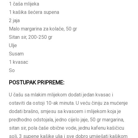
1 čaša mlijeka
1 kašika šećera supena
2 jaja
Malo margarina za kolače, 50 gr
Sitan sir, 200-250 gr
Ulje
Susam
1 kvasac
So
POSTUPAK PRIPREME:
U čašu sa mlakim mlijekom dodati jedan kvasac i
ostaviti da ostoji 10-ak minuta. U veću činiju za mućenje
dodati brašno, smjesu sa kvascem i mlijekom koja je
predhodno odstojala, jedno cijelo jaje, 50 gr margarina,
sitan sir, pola čaše obične vode, jednu kafenu kašičicu
soli, 3 supene kašike ulja i sve dobro umiješati kašikom