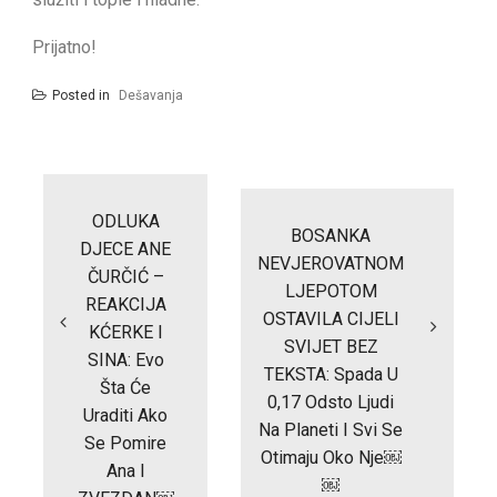
Prijatno!
Posted in
Dešavanja
Post
navigation
ODLUKA
BOSANKA
DJECE ANE
NEVJEROVATNOM
ČURČIĆ –
LJEPOTOM
REAKCIJA
OSTAVILA CIJELI
KĆERKE I
SVIJET BEZ
SINA: Evo
TEKSTA: Spada U
Šta Će
0,17 Odsto Ljudi
Uraditi Ako
Na Planeti I Svi Se
Se Pomire
Otimaju Oko Nje￼
Ana I
￼