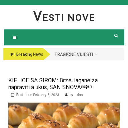
Skip
to
V
ESTI NOVE
content
TRAGIČNE VIJESTI –
VODITELJICA
Breaking News
Preminula poznata
“GRANDA” SE UDALA
pjevačica (43): Policija
ZA ITALIJANSKOG
i ogroman broj ljudi
GROFA I NAPUSTILA
KIFLICE SA SIROM: Brze, lagane za
ispred njene kuće￼￼
SRBIJU: Čekajte da
napraviti a ukus, SAN SNOVA￼￼
vidite kako danas
Posted on
February 6, 2023
by
dan
izgleda￼