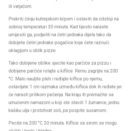
ili varjačom.
Prekriti činiju kuhinjskom krpom i ostaviti da odstoji na
sobnoj temperaturi 30 minuta. Kad tijesto naraste
umijesiti ga, podjeliti na četri jednaka dijela tako da
dobijete četiri jednake pogačice koje ćete razvući
oklagijom u oblik pizze.
Tako dobijene oblike sjecite kao parčiće za pizzu i
dobijene parčiće rolajte u kiflice. Rernu zagrijte na 200
°C. Malo nauljite pleh i ređajte kiflice po njemu,
ostavljate 1 cm razmaka između kiflica dok ih ređate jer
će narasti prilikom pečenja. Na kraju ih premažite sa
umućenim namazom u koji ste stavili 1 žumance, jednu
kašiku ulja i prstohvat soli, pa pospite susamom.
Pecite na 200 °C 20 minuta. Kiflice sa sirom se mogu
služiti i tople i hladne.