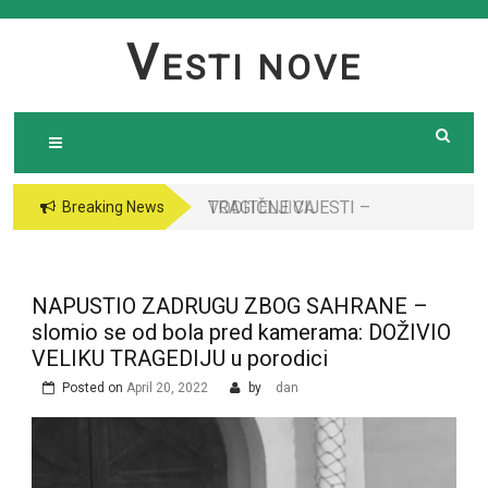
Skip
to
V
ESTI NOVE
content
TRAGIČNE VIJESTI –
VODITELJICA
Breaking News
Preminula poznata
“GRANDA” SE UDALA
pjevačica (43): Policija
ZA ITALIJANSKOG
i ogroman broj ljudi
GROFA I NAPUSTILA
NAPUSTIO ZADRUGU ZBOG SAHRANE –
ispred njene kuće￼￼
SRBIJU: Čekajte da
slomio se od bola pred kamerama: DOŽIVIO
vidite kako danas
VELIKU TRAGEDIJU u porodici
izgleda￼
Posted on
April 20, 2022
by
dan