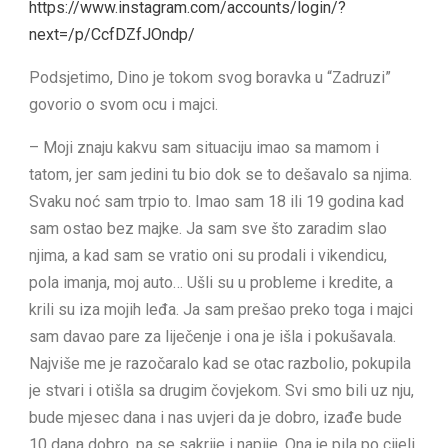
https://www.instagram.com/accounts/login/?
next=/p/CcfDZfJOndp/
Podsjetimo, Dino je tokom svog boravka u “Zadruzi”
govorio o svom ocu i majci.
– Moji znaju kakvu sam situaciju imao sa mamom i
tatom, jer sam jedini tu bio dok se to dešavalo sa njima.
Svaku noć sam trpio to. Imao sam 18 ili 19 godina kad
sam ostao bez majke. Ja sam sve što zaradim slao
njima, a kad sam se vratio oni su prodali i vikendicu,
pola imanja, moj auto… Ušli su u probleme i kredite, a
krili su iza mojih leđa. Ja sam prešao preko toga i majci
sam davao pare za liječenje i ona je išla i pokušavala.
Najviše me je razočaralo kad se otac razbolio, pokupila
je stvari i otišla sa drugim čovjekom. Svi smo bili uz nju,
bude mjesec dana i nas uvjeri da je dobro, izađe bude
10 dana dobro, pa se sakrije i napije. Ona je pila po cijeli