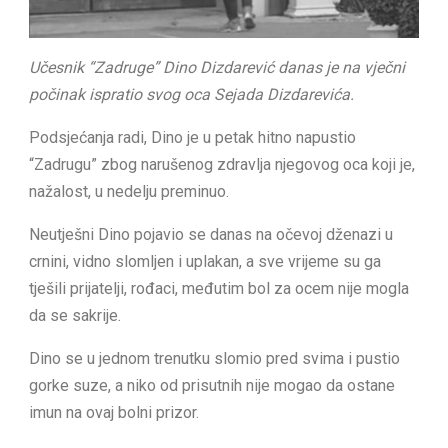
Učesnik “Zadruge” Dino Dizdarević danas je na vječni
počinak ispratio svog oca Sejada Dizdarevića.
Podsjećanja radi, Dino je u petak hitno napustio
“Zadrugu” zbog narušenog zdravlja njegovog oca koji je,
nažalost, u nedelju preminuo.
Neutješni Dino pojavio se danas na očevoj dženazi u
crnini, vidno slomljen i uplakan, a sve vrijeme su ga
tješili prijatelji, rođaci, međutim bol za ocem nije mogla
da se sakrije.
Dino se u jednom trenutku slomio pred svima i pustio
gorke suze, a niko od prisutnih nije mogao da ostane
imun na ovaj bolni prizor.