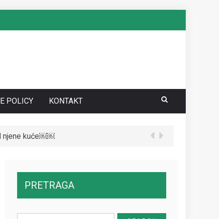
E POLICY
KONTAKT
red njene kuće￼￼
te da vidite kako danas izgleda￼
PRETRAGA
Search