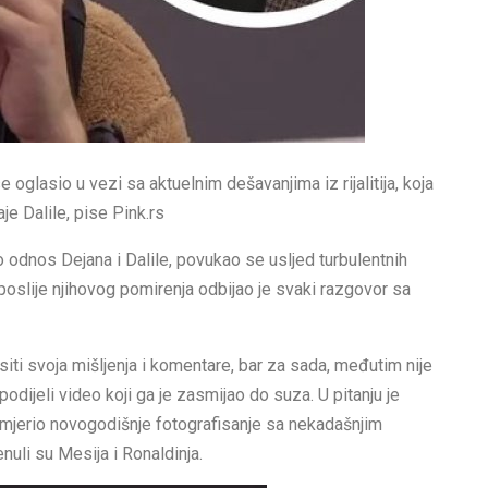
oglasio u vezi sa aktuelnim dešavanjima iz rijalitija, koja
je Dalile, pise Pink.rs
 odnos Dejana i Dalile, povukao se usljed turbulentnih
 poslije njihovog pomirenja odbijao je svaki razgovor sa
siti svoja mišljenja i komentare, bar za sada, međutim nije
dijeli video koji ga je zasmijao do suza. U pitanju je
zamjerio novogodišnje fotografisanje sa nekadašnjim
uli su Mesija i Ronaldinja.