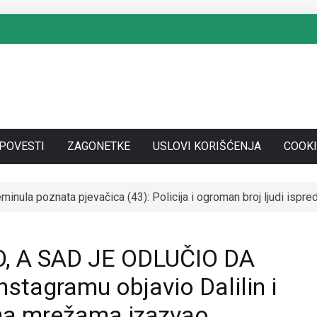
SPOVESTI
ZAGONETKE
USLOVI KORIŠĆENJA
COOKI
nula poznata pjevačica (43): Policija i ogroman broj ljudi isp
SE UDALA ZA ITALIJANSKOG GROFA I NAPUSTILA SRBIJU: Čekaj
, A SAD JE ODLUČIO DA
stagramu objavio Dalilin i
 na mrežama izazvao