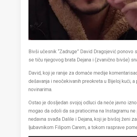
Bivši učesnik “Zadruge” David Dragojević ponovo se 
se tiču njegovog brata Dejana i (zvanično bivše) sna
David, koji je ranije za domaće medije komentarisao
dešavanja i neočekivanih preokreta u Bijeloj kući, a
novinarima.
Ostao je dosljedan svojoj odluci da neće javno izno
mogao da odoli da sa pratiocima na Instagramu ne po
nedavna svađa Dalile i Dejana, koji je bivšoj ženi 
ljubavnikom Filipom Carem, a tokom rasprave pomen