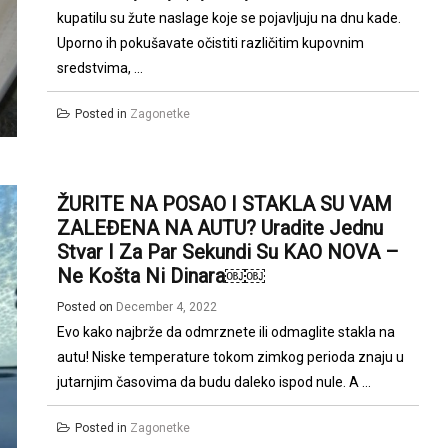
kupatilu su žute naslage koje se pojavljuju na dnu kade.
Uporno ih pokušavate očistiti različitim kupovnim
sredstvima, ...
Posted in
Zagonetke
ŽURITE NA POSAO I STAKLA SU VAM
ZALEĐENA NA AUTU? Uradite Jednu
Stvar I Za Par Sekundi Su KAO NOVA –
Ne Košta Ni Dinara￼￼
Posted on
December 4, 2022
Evo kako najbrže da odmrznete ili odmaglite stakla na
autu! Niske temperature tokom zimkog perioda znaju u
jutarnjim časovima da budu daleko ispod nule. A ...
Posted in
Zagonetke