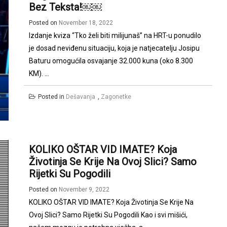
Bez Teksta!￼￼
Posted on
November 18, 2022
Izdanje kviza “Tko želi biti milijunaš” na HRT-u ponudilo
je dosad neviđenu situaciju, koja je natjecatelju Josipu
Baturu omogućila osvajanje 32.000 kuna (oko 8.300
KM). ...
Posted in
Dešavanja
,
Zagonetke
KOLIKO OŠTAR VID IMATE? Koja
Životinja Se Krije Na Ovoj Slici? Samo
Rijetki Su Pogodili
Posted on
November 9, 2022
KOLIKO OŠTAR VID IMATE? Koja Životinja Se Krije Na
Ovoj Slici? Samo Rijetki Su Pogodili Kao i svi mišići,