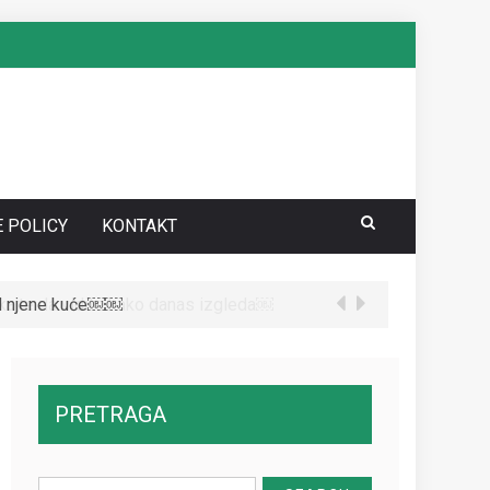
E POLICY
KONTAKT
te da vidite kako danas izgleda￼
PRETRAGA
Search