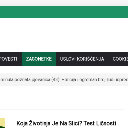
POVESTI
ZAGONETKE
USLOVI KORIŠĆENJA
COOKI
SE UDALA ZA ITALIJANSKOG GROFA I NAPUSTILA SRBIJU: Čekaj
Koja Životinja Je Na Slici? Test Ličnosti