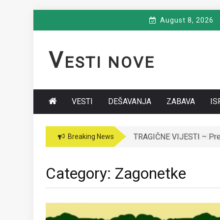
Skip
August 8, 2026
to
content
V
ESTI NOVE
VESTI
DEŠAVANJA
ZABAVA
IS
VODITELJICA “GRANDA” 
Breaking News
Category:
Zagonetke