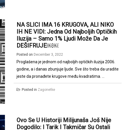
NA SLICI IMA 16 KRUGOVA, ALI NIKO
IH NE VIDI: Jedna Od Najboljih Optičkih
Iluzija – Samo 1% Ljudi Može Da Je
DEŠIFRUJE￼￼
Posted on
December 3, 2022
Proglašena je jednom od najboljih optičkih iluzija 2006.
godine, a i danas zbunjuje ljude. Sve što treba da uradite
jeste da pronađete krugove među kvadratima. ...
Posted in
Zagonetke
Ovo Se U Historiji Milijunaša Još Nije
Dogodilo: I Tarik I Takmičar Su Ostali