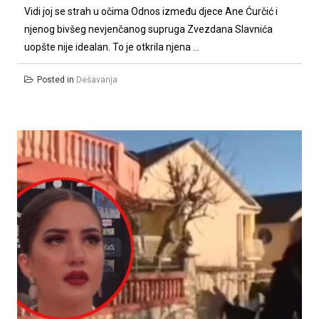
Vidi joj se strah u očima Odnos između djece Ane Ćurčić i
njenog bivšeg nevjenčanog supruga Zvezdana Slavnića
uopšte nije idealan. To je otkrila njena ...
Posted in
Dešavanja