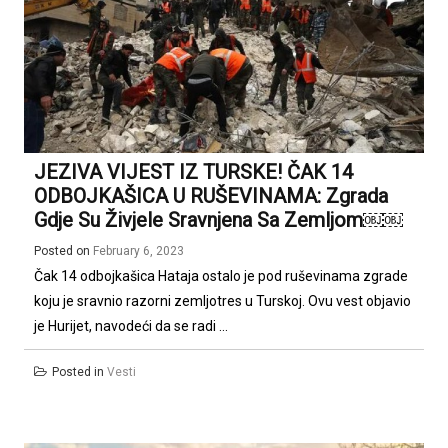
JEZIVA VIJEST IZ TURSKE! ČAK 14
ODBOJKAŠICA U RUŠEVINAMA: Zgrada
Gdje Su Živjele Sravnjena Sa Zemljom￼￼
Posted on
February 6, 2023
Čak 14 odbojkašica Hataja ostalo je pod ruševinama zgrade
koju je sravnio razorni zemljotres u Turskoj. Ovu vest objavio
je Hurijet, navodeći da se radi ...
Posted in
Vesti