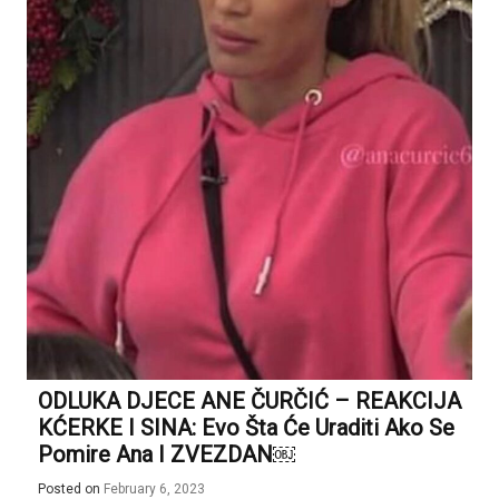
ODLUKA DJECE ANE ČURČIĆ – REAKCIJA
KĆERKE I SINA: Evo Šta Će Uraditi Ako Se
Pomire Ana I ZVEZDAN￼
Posted on
February 6, 2023