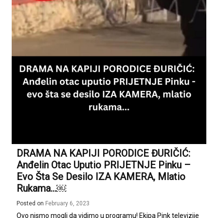
DRAMA NA KAPIJI PORODICE ĐURIČIĆ:
Anđelin Otac Uputio PRIJETNJE Pinku –
Evo Šta Se Desilo IZA KAMERA, Mlatio
Rukama…￼
Posted on
February 6, 2023
Ovo nismo mogli da vidimo u programu! Ekipa Pink televizije