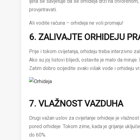
ljeta se savjetuje da se orhideja drži na otvorenom
provjetravati.
Ali vodite računa – orhideja ne voli promaju!
6. ZALIVAJTE ORHIDEJU PR
Prije i tokom cvijetanja, orhideju treba interzivno za
Ako su joj listovi blijedi, ostavite je malo da miruje.
Zatim dobro ocijedite svaki višak vode i orhideju vr
7. VLAŽNOST VAZDUHA
Drugi važan uslov za cvijetanje orhideje je vlažnost
pored orhideje. Tokom zime, kada je grijanje uključ
do 60%.