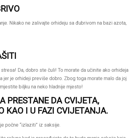
BRIVO
etanje. Nikako ne zalivajte orhideju sa đubrivom na bazi azota,
ŠITI
o stresa! Da, dobro ste čuli! To morate da učinite ako orhideja
a jer je orhideji previše dobro. Zbog toga morate malo da joj
remjestite biljku na neko hladnije mjesto!
 PRESTANE DA CVIJETA,
 KAO I U FAZI CVIJETANJA.
e počne “izlaziti” iz saksije.