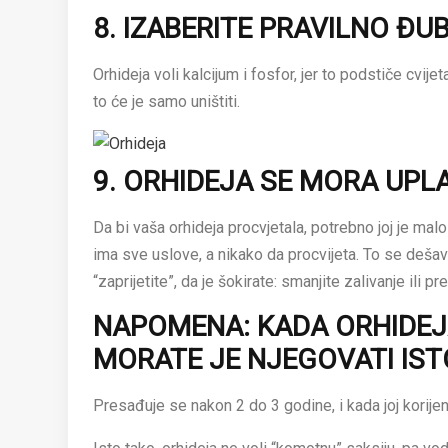
8. IZABERITE PRAVILNO ĐU
Orhideja voli kalcijum i fosfor, jer to podstiče cvij
to će je samo uništiti.
9. ORHIDEJA SE MORA UPLA
Da bi vaša orhideja procvjetala, potrebno joj je mal
ima sve uslove, a nikako da procvijeta. To se dešav
“zaprijetite”, da je šokirate: smanjite zalivanje ili p
NAPOMENA: KADA ORHIDEJA
MORATE JE NJEGOVATI ISTO
Presađuje se nakon 2 do 3 godine, i kada joj korijenj