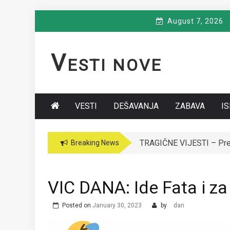
Skip
August 7, 2026
to
content
V
ESTI NOVE
VESTI
DEŠAVANJA
ZABAVA
I
TRAGIČNE VIJESTI – Premi
VODITELJICA “GRANDA” 
Breaking News
VIC DANA: Ide Fata i 
Posted on
January 30, 2023
by
dan