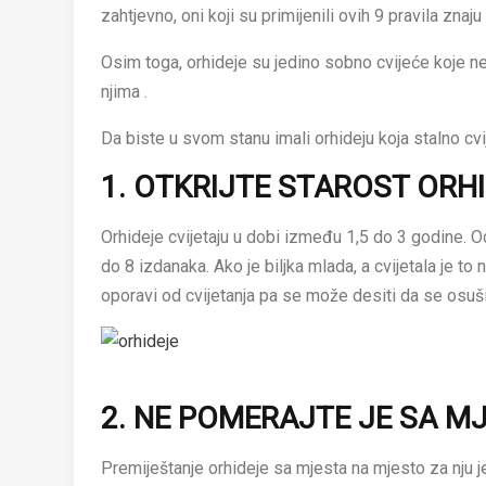
zahtjevno, oni koji su primijenili ovih 9 pravila znaju
Osim toga, orhideje su jedino sobno cvijeće koje 
njima .
Da biste u svom stanu imali orhideju koja stalno cvi
1. OTKRIJTE STAROST ORHI
Orhideje cvijetaju u dobi između 1,5 do 3 godine. Od
do 8 izdanaka. Ako je biljka mlada, a cvijetala je t
oporavi od cvijetanja pa se može desiti da se osuši il
2. NE POMERAJTE JE SA M
Premiještanje orhideje sa mjesta na mjesto za nju je 