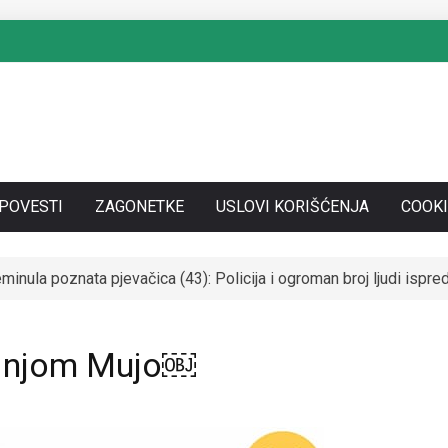
SPOVESTI
ZAGONETKE
USLOVI KORIŠĆENJA
COOKI
nula poznata pjevačica (43): Policija i ogroman broj ljudi isp
SE UDALA ZA ITALIJANSKOG GROFA I NAPUSTILA SRBIJU: Čekaj
za njom Mujo￼