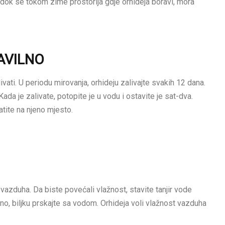
, dok se tokom zime prostorija gdje orhideja boravi, mora
AVILNO
livati. U periodu mirovanja, orhideju zalivajte svakih 12 dana.
 Kada je zalivate, potopite je u vodu i ostavite je sat-dva.
atite na njeno mjesto.
 vazduha. Da biste povećali vlažnost, stavite tanjir vode
eno, biljku prskajte sa vodom. Orhideja voli vlažnost vazduha