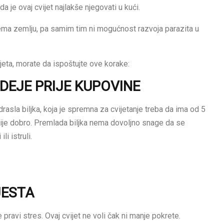
 da je ovaj cvijet najlakše njegovati u kući.
nema zemlju, pa samim tim ni mogućnost razvoja parazita u
jeta, morate da ispoštujte ove korake:
DEJE PRIJE KUPOVINE
rasla biljka, koja je spremna za cvijetanje treba da ima od 5
o nije dobro. Premlada biljka nema dovoljno snage da se
i istruli.
JESTA
pravi stres. Ovaj cvijet ne voli čak ni manje pokrete.