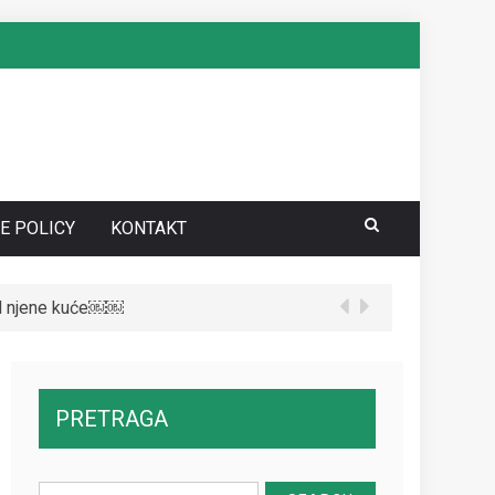
E POLICY
KONTAKT
red njene kuće￼￼
te da vidite kako danas izgleda￼
PRETRAGA
Search