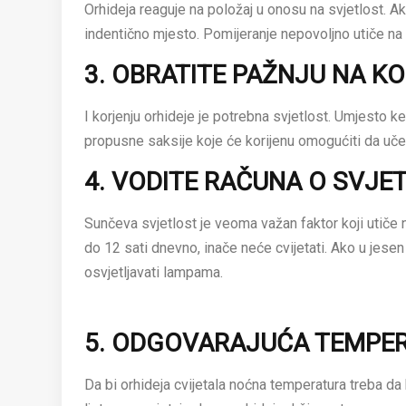
Orhideja reaguje na položaj u onosu na svjetlost. Ako
indentično mjesto. Pomijeranje nepovoljno utiče na c
3. OBRATITE PAŽNJU NA K
I korjenju orhideje je potrebna svjetlost. Umjesto k
propusne saksije koje će korijenu omogućiti da uče
4. VODITE RAČUNA O SVJE
Sunčeva svjetlost je veoma važan faktor koji utiče n
do 12 sati dnevno, inače neće cvijetati. Ako u jesen
osvjetljavati lampama.
5. ODGOVARAJUĆA TEMPE
Da bi orhideja cvijetala noćna temperatura treba d