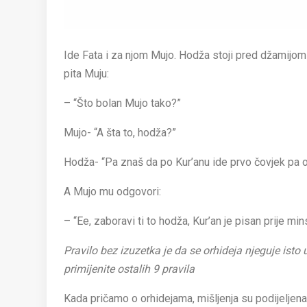
Ide Fata i za njom Mujo. Hodža stoji pred džamijom i 
pita Muju:
– “Što bolan Mujo tako?”
Mujo- “A šta to, hodža?”
Hodža- “Pa znaš da po Kur’anu ide prvo čovjek pa 
A Mujo mu odgovori:
– “Ee, zaboravi ti to hodža, Kur’an je pisan prije min
Pravilo bez izuzetka je da se orhideja njeguje isto 
primijenite ostalih 9 pravila
Kada pričamo o orhidejama, mišljenja su podijeljena