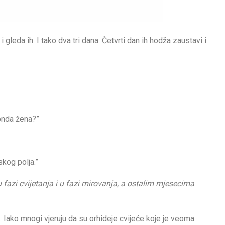
gleda ih. I tako dva tri dana. Četvrti dan ih hodža zaustavi i
onda žena?”
skog polja.”
u fazi cvijetanja i u fazi mirovanja, a ostalim mjesecima
. Iako mnogi vjeruju da su orhideje cvijeće koje je veoma