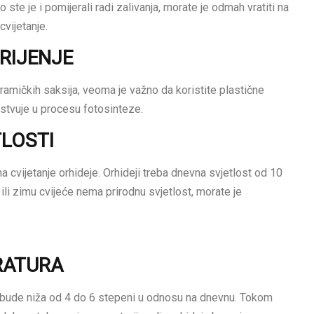
 ste je i pomijerali radi zalivanja, morate je odmah vratiti na
vijetanje.
ORIJENJE
eramičkih saksija, veoma je važno da koristite plastične
stvuje u procesu fotosinteze.
TLOSTI
a cvijetanje orhideje. Orhideji treba dnevna svjetlost od 10
 ili zimu cvijeće nema prirodnu svjetlost, morate je
RATURA
a bude niža od 4 do 6 stepeni u odnosu na dnevnu. Tokom