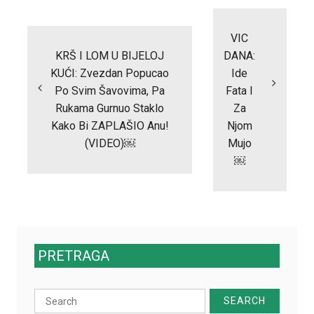
Post
navigation
VIC
KRŠ I LOM U BIJELOJ
DANA:
KUĆI: Zvezdan Popucao
Ide
Po Svim Šavovima, Pa
Fata I
Rukama Gurnuo Staklo
Za
Kako Bi ZAPLAŠIO Anu!
Njom
(VIDEO)￼
Mujo
￼
PRETRAGA
Search