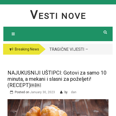
Skip
to
V
ESTI NOVE
content
TRAGIČNE VIJESTI –
Breaking News
Preminula poznata
pjevačica (43): Policija
i ogroman broj ljudi
NAJUKUSNIJI UŠTIPCI: Gotovi za samo 10
ispred njene kuće￼￼
minuta, a mekani i slasni za poželjeti!
(RECEPT)￼￼
Posted on
January 30, 2023
by
dan