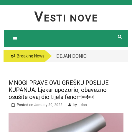
Skip
to
V
ESTI NOVE
content
DEJAN DONIO
Breaking News
ODLUKU, SAOPŠTIO
ĐEDOVIĆU PRED
CAREM: “Više nikad
MNOGI PRAVE OVU GREŠKU POSLIJE
neću..”
KUPANJA: Ljekar upozorio, obavezno
osušite ovaj dio tijela fenom￼￼
Posted on
January 30, 2023
by
dan