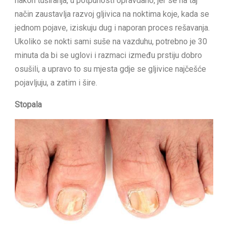
nakon tuširanja, u potpunosti opravdano, jer se na taj
način zaustavlja razvoj gljivica na noktima koje, kada se
jednom pojave, iziskuju dug i naporan proces rešavanja.
Ukoliko se nokti sami suše na vazduhu, potrebno je 30
minuta da bi se uglovi i razmaci između prstiju dobro
osušili, a upravo to su mjesta gdje se gljivice najčešće
pojavljuju, a zatim i šire.
Stopala