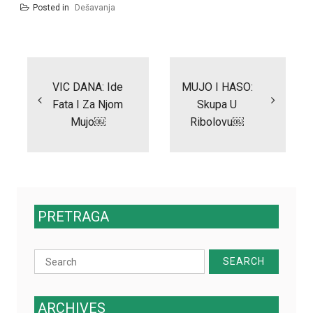
Posted in
Dešavanja
Post
navigation
VIC DANA: Ide
MUJO I HASO:
Fata I Za Njom
Skupa U
Mujo￼
Ribolovu￼
PRETRAGA
Search
for:
ARCHIVES