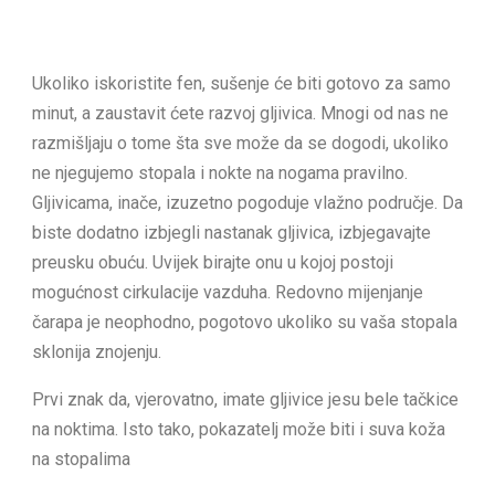
Ukoliko iskoristite fen, sušenje će biti gotovo za samo
minut, a zaustavit ćete razvoj gljivica. Mnogi od nas ne
razmišljaju o tome šta sve može da se dogodi, ukoliko
ne njegujemo stopala i nokte na nogama pravilno.
Gljivicama, inače, izuzetno pogoduje vlažno područje. Da
biste dodatno izbjegli nastanak gljivica, izbjegavajte
preusku obuću. Uvijek birajte onu u kojoj postoji
mogućnost cirkulacije vazduha. Redovno mijenjanje
čarapa je neophodno, pogotovo ukoliko su vaša stopala
sklonija znojenju.
Prvi znak da, vjerovatno, imate gljivice jesu bele tačkice
na noktima. Isto tako, pokazatelj može biti i suva koža
na stopalima