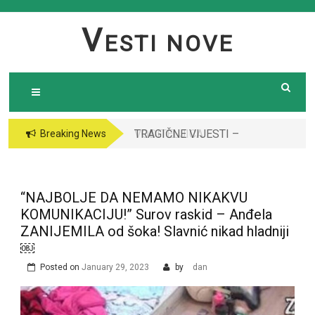
Skip
to
V
ESTI NOVE
content
TRAGIČNE VIJESTI –
VODITELJICA
Breaking News
Preminula poznata
“GRANDA” SE UDALA
pjevačica (43): Policija
ZA ITALIJANSKOG
i ogroman broj ljudi
GROFA I NAPUSTILA
“NAJBOLJE DA NEMAMO NIKAKVU
ispred njene kuće￼￼
SRBIJU: Čekajte da
KOMUNIKACIJU!” Surov raskid – Anđela
vidite kako danas
ZANIJEMILA od šoka! Slavnić nikad hladniji
izgleda￼
￼
Posted on
January 29, 2023
by
dan