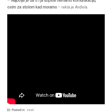
–
Najbolje je da ti i ja uopšte nemamo komunikaciju,
osim za stolom kad moramo
– rekla je Anđela.
Posted in
Vesti