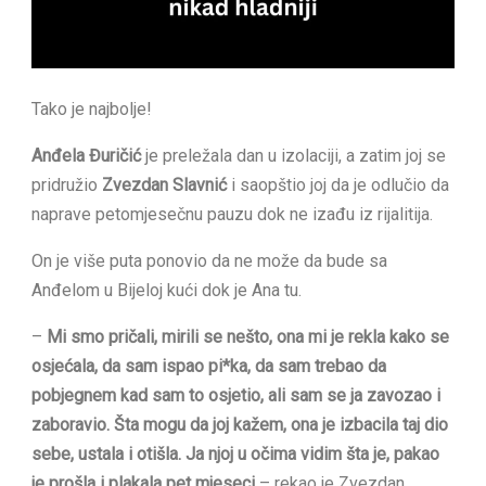
Tako je najbolje!
Anđela Đuričić
je preležala dan u izolaciji, a zatim joj se
pridružio
Zvezdan Slavnić
i saopštio joj da je odlučio da
naprave petomjesečnu pauzu dok ne izađu iz rijalitija.
On je više puta ponovio da ne može da bude sa
Anđelom u Bijeloj kući dok je Ana tu.
–
Mi smo pričali, mirili se nešto, ona mi je rekla kako se
osjećala, da sam ispao pi*ka, da sam trebao da
pobjegnem kad sam to osjetio, ali sam se ja zavozao i
zaboravio. Šta mogu da joj kažem, ona je izbacila taj dio
sebe, ustala i otišla. Ja njoj u očima vidim šta je, pakao
je prošla i plakala pet mjeseci
– rekao je Zvezdan.