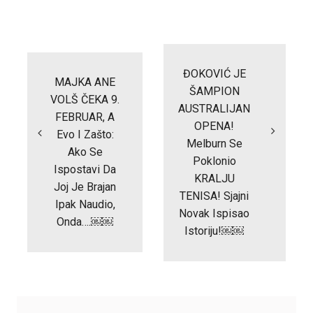
Post
navigation
ĐOKOVIĆ JE
MAJKA ANE
ŠAMPION
VOLŠ ČEKA 9.
AUSTRALIJAN
FEBRUAR, A
OPENA!
Evo I Zašto:
Melburn Se
Ako Se
Poklonio
Ispostavi Da
KRALJU
Joj Je Brajan
TENISA! Sjajni
Ipak Naudio,
Novak Ispisao
Onda….￼￼
Istoriju!￼￼