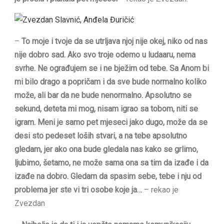
–
To moje i tvoje da se utrljava njoj nije okej, niko od nas
nije dobro sad. Ako svo troje odemo u ludaaru, nema
svrhe. Ne ograđujem se i ne bježim od tebe. Sa Anom bi
mi bilo drago a popričam i da sve bude normalno koliko
može, ali bar da ne bude nenormalno. Apsolutno se
sekund, deteta mi mog, nisam igrao sa tobom, niti se
igram. Meni je samo pet mjeseci jako dugo, može da se
desi sto pedeset loših stvari, a na tebe apsolutno
gledam, jer ako ona bude gledala nas kako se grlimo,
ljubimo, šetamo, ne može sama ona sa tim da izađe i da
izađe na dobro. Gledam da spasim sebe, tebe i nju od
problema jer ste vi tri osobe koje ja…
– rekao je
Zvezdan