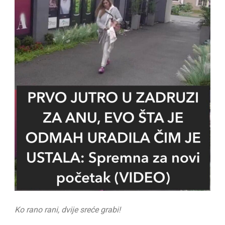
Ko rano rani, dvije sreće grabi!