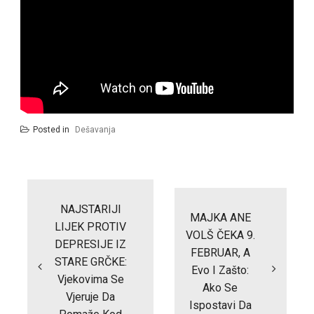
Posted in
Dešavanja
Post
navigation
NAJSTARIJI
MAJKA ANE
LIJEK PROTIV
VOLŠ ČEKA 9.
DEPRESIJE IZ
FEBRUAR, A
STARE GRČKE:
Evo I Zašto:
Vjekovima Se
Ako Se
Vjeruje Da
Ispostavi Da