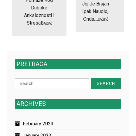
Pomaže Kod
Joj Je Brajan
Duboke
Ipak Naudio,
Anksioznosti I
Onda….￼￼
Stresa!￼￼
PRETRAGA
Search
for:
ARCHIVES
February 2023
January 2023