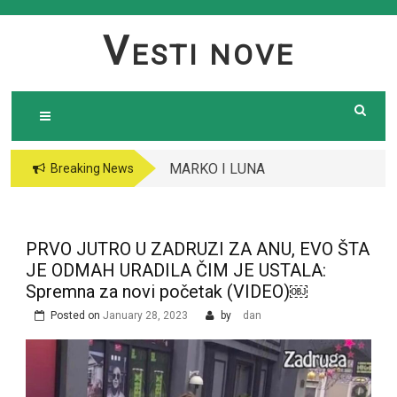
Skip
to
V
ESTI NOVE
content
MARKO I LUNA
Breaking News
RATUJU SA
DEJANOM I ALEKS,
OBJAVLJENO ŠTA SE
PRVO JUTRO U ZADRUZI ZA ANU, EVO ŠTA
DESILO: Odao ih jedan
JE ODMAH URADILA ČIM JE USTALA:
detalj, SPREMA SE
Spremna za novi početak (VIDEO)￼
HAOS￼
Posted on
January 28, 2023
by
dan