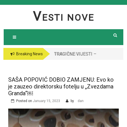
Skip
to
V
ESTI NOVE
content
TRAGIČNE VIJESTI –
VODITELJICA
Breaking News
Preminula poznata
“GRANDA” SE UDALA
pjevačica (43): Policija
ZA ITALIJANSKOG
i ogroman broj ljudi
GROFA I NAPUSTILA
SAŠA POPOVIĆ DOBIO ZAMJENU: Evo ko
ispred njene kuće￼￼
SRBIJU: Čekajte da
je zauzeo direktorsku fotelju u „Zvezdama
vidite kako danas
Granda“￼
izgleda￼
Posted on
January 15, 2023
by
dan