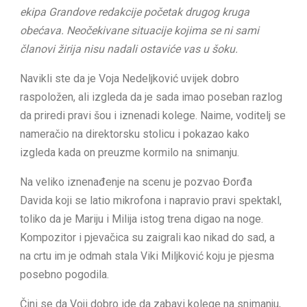
ekipa Grandove redakcije početak drugog kruga
obećava. Neočekivane situacije kojima se ni sami
članovi žirija nisu nadali ostaviće vas u šoku.
Navikli ste da je Voja Nedeljković uvijek dobro
raspoložen, ali izgleda da je sada imao poseban razlog
da priredi pravi šou i iznenadi kolege. Naime, voditelj se
nameračio na direktorsku stolicu i pokazao kako
izgleda kada on preuzme kormilo na snimanju.
Na veliko iznenađenje na scenu je pozvao Đorđa
Davida koji se latio mikrofona i napravio pravi spektakl,
toliko da je Mariju i Milija istog trena digao na noge.
Kompozitor i pjevačica su zaigrali kao nikad do sad, a
na crtu im je odmah stala Viki Miljković koju je pjesma
posebno pogodila.
Čini se da Voji dobro ide da zabavi kolege na snimanju,