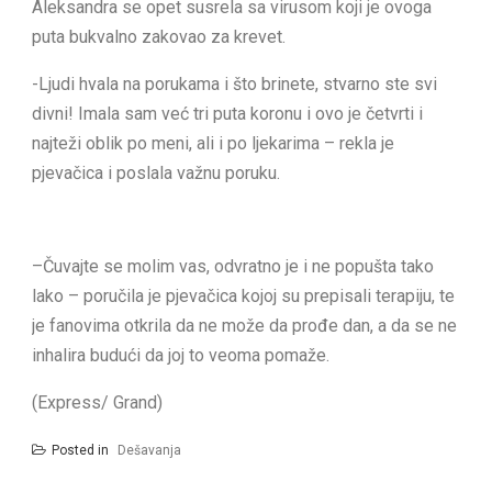
Aleksandra se opet susrela sa virusom koji je ovoga
puta bukvalno zakovao za krevet.
-Ljudi hvala na porukama i što brinete, stvarno ste svi
divni! Imala sam već tri puta koronu i ovo je četvrti i
najteži oblik po meni, ali i po ljekarima – rekla je
pjevačica i poslala važnu poruku.
–Čuvajte se molim vas, odvratno je i ne popušta tako
lako – poručila je pjevačica kojoj su prepisali terapiju, te
je fanovima otkrila da ne može da prođe dan, a da se ne
inhalira budući da joj to veoma pomaže.
(Express/ Grand)
Posted in
Dešavanja