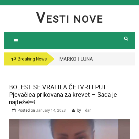
Skip
to
V
ESTI NOVE
content
MARKO I LUNA
Breaking News
RATUJU SA
DEJANOM I ALEKS,
OBJAVLJENO ŠTA SE
BOLEST SE VRATILA ČETVRTI PUT:
DESILO: Odao ih jedan
Pjevačica prikovana za krevet – Sada je
detalj, SPREMA SE
najteže￼
HAOS￼
Posted on
January 14, 2023
by
dan