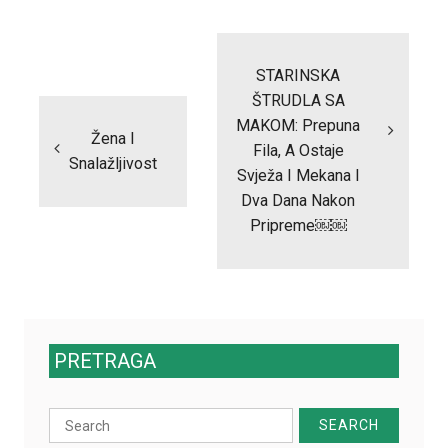
Post
navigation
STARINSKA
ŠTRUDLA SA
MAKOM: Prepuna
Žena I
Fila, A Ostaje
Snalažljivost
Svježa I Mekana I
Dva Dana Nakon
Pripreme￼￼
PRETRAGA
Search
for: