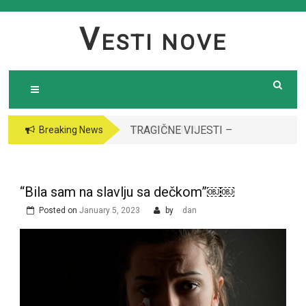
Skip
to
V
ESTI NOVE
content
TRAGIČNE VIJESTI –
VODITELJICA
Breaking News
Preminula poznata
“GRANDA” SE UDALA
pjevačica (43): Policija
ZA ITALIJANSKOG
i ogroman broj ljudi
GROFA I NAPUSTILA
“Bila sam na slavlju sa dečkom”￼￼
ispred njene kuće￼￼
SRBIJU: Čekajte da
Posted on
January 5, 2023
by
dan
vidite kako danas
izgleda￼