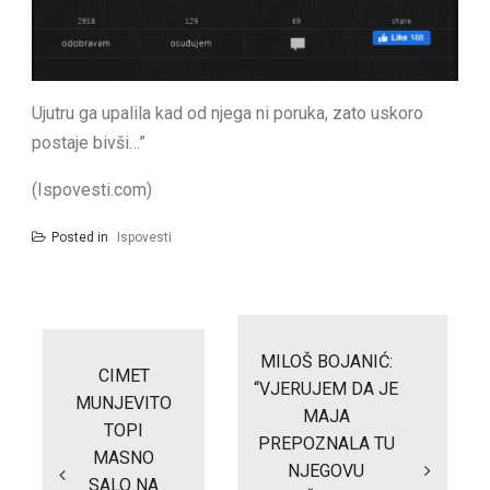
Ujutru ga upalila kad od njega ni poruka, zato uskoro
postaje bivši…”
(Ispovesti.com)
Posted in
Ispovesti
Post
navigation
MILOŠ BOJANIĆ:
CIMET
“VJERUJEM DA JE
MUNJEVITO
MAJA
TOPI
PREPOZNALA TU
MASNO
NJEGOVU
SALO NA