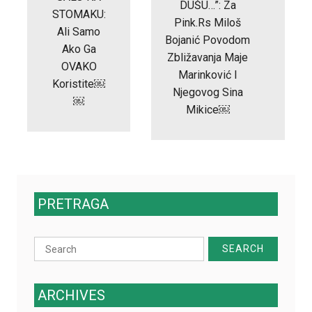
DUŠU…”: Za
STOMAKU:
Pink.rs Miloš
Ali Samo
Bojanić Povodom
Ako Ga
Zbližavanja Maje
OVAKO
Marinković I
Koristite￼
Njegovog Sina
￼
Mikice￼
PRETRAGA
Search
for:
ARCHIVES