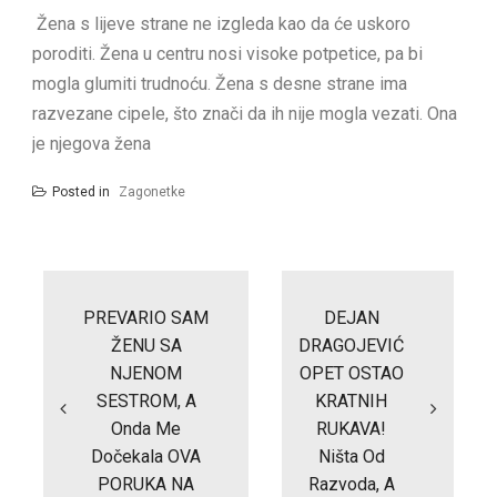
Žena s lijeve strane ne izgleda kao da će uskoro
poroditi. Žena u centru nosi visoke potpetice, pa bi
mogla glumiti trudnoću. Žena s desne strane ima
razvezane cipele, što znači da ih nije mogla vezati. Ona
je njegova žena
Posted in
Zagonetke
Post
navigation
PREVARIO SAM
DEJAN
ŽENU SA
DRAGOJEVIĆ
NJENOM
OPET OSTAO
SESTROM, A
KRATNIH
Onda Me
RUKAVA!
Dočekala OVA
Ništa Od
PORUKA NA
Razvoda, A