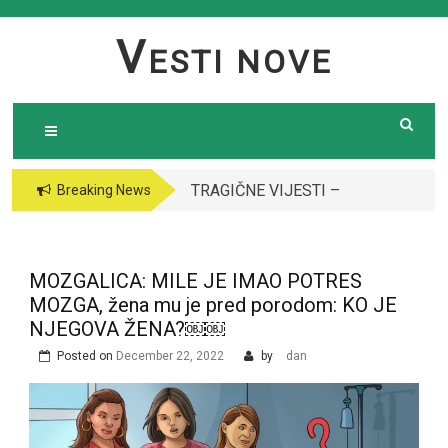
Skip
to
V
ESTI NOVE
content
TRAGIČNE VIJESTI –
Breaking News
Preminula poznata
pjevačica (43): Policija
i ogroman broj ljudi
MOZGALICA: MILE JE IMAO POTRES
ispred njene kuće￼￼
MOZGA, žena mu je pred porodom: KO JE
NJEGOVA ŽENA?￼￼
Posted on
December 22, 2022
by
dan