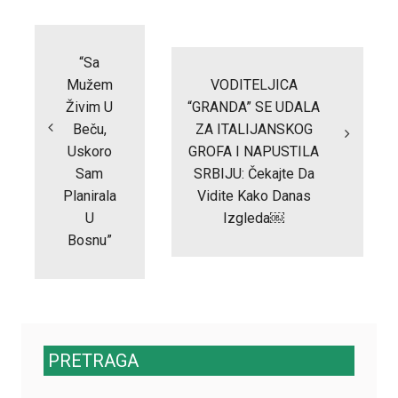
Post
navigation
“Sa
Mužem
VODITELJICA
Živim U
“GRANDA” SE UDALA
Beču,
ZA ITALIJANSKOG
Uskoro
GROFA I NAPUSTILA
Sam
SRBIJU: Čekajte Da
Planirala
Vidite Kako Danas
U
Izgleda￼
Bosnu”
PRETRAGA