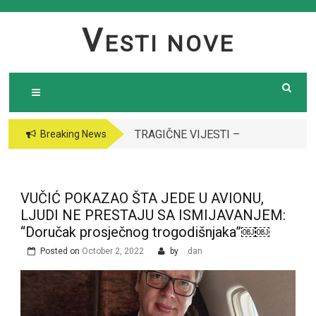
Skip
to
V
ESTI NOVE
content
TRAGIČNE VIJESTI –
VODITELJICA
Breaking News
Preminula poznata
“GRANDA” SE UDALA
pjevačica (43): Policija
ZA ITALIJANSKOG
i ogroman broj ljudi
GROFA I NAPUSTILA
VUČIĆ POKAZAO ŠTA JEDE U AVIONU,
ispred njene kuće￼￼
SRBIJU: Čekajte da
LJUDI NE PRESTAJU SA ISMIJAVANJEM:
vidite kako danas
“Doručak prosječnog trogodišnjaka”￼￼
izgleda￼
Posted on
October 2, 2022
by
dan