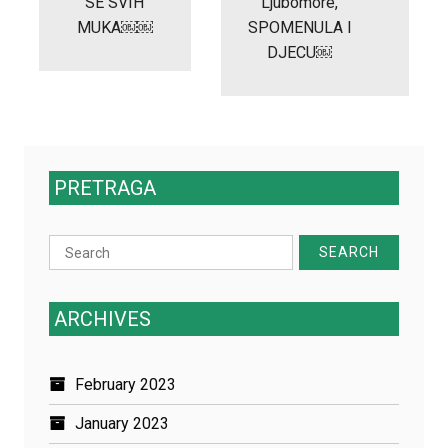
SE SVIH
Ljubomore,
MUKA￼￼
SPOMENULA I
DJECU￼
PRETRAGA
Search
for:
ARCHIVES
February 2023
January 2023