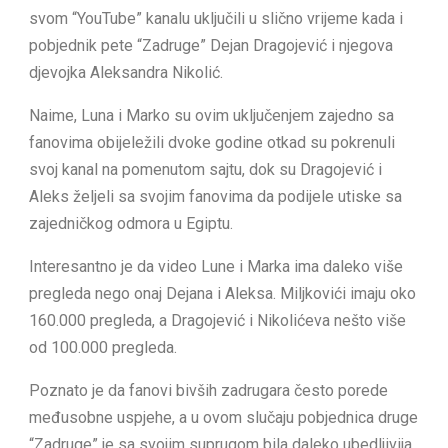
svom “YouTube” kanalu uključili u slično vrijeme kada i
pobjednik pete “Zadruge” Dejan Dragojević i njegova
djevojka Aleksandra Nikolić.
Naime, Luna i Marko su ovim uključenjem zajedno sa
fanovima obijeležili dvoke godine otkad su pokrenuli
svoj kanal na pomenutom sajtu, dok su Dragojević i
Aleks željeli sa svojim fanovima da podijele utiske sa
zajedničkog odmora u Egiptu.
Interesantno je da video Lune i Marka ima daleko više
pregleda nego onaj Dejana i Aleksa. Miljkovići imaju oko
160.000 pregleda, a Dragojević i Nikolićeva nešto više
od 100.000 pregleda.
Poznato je da fanovi bivših zadrugara često porede
međusobne uspjehe, a u ovom slučaju pobjednica druge
“Zadruge” je sa svojim suprugom bila daleko ubedljivija