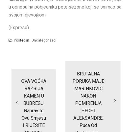
u odnosu na pobjednika pete sezone koji se snimao sa
svojom djevojkom.
(Espreso)
Posted in
Uncategorized
Post
navigation
BRUTALNA
OVA VOĆKA
PORUKA MAJE
RAZBIJA
MARINKOVIĆ
KAMEN U
NAKON
BUBREGU:
POMIRENJA
Napravite
PECE I
Ovu Smjesu
ALEKSANDRE:
I RIJEŠITE
Puca Od