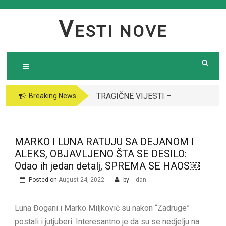
Skip
to
V
ESTI NOVE
content
TRAGIČNE VIJESTI –
Breaking News
Preminula poznata
pjevačica (43): Policija
i ogroman broj ljudi
MARKO I LUNA RATUJU SA DEJANOM I
ispred njene kuće￼￼
ALEKS, OBJAVLJENO ŠTA SE DESILO:
Odao ih jedan detalj, SPREMA SE HAOS￼
Posted on
August 24, 2022
by
dan
Luna Đogani i Marko Miljković su nakon “Zadruge”
postali i jutjuberi. Interesantno je da su se nedjelju na