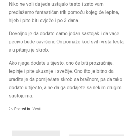
Niko ne voli da jede ustajalo testo i zato vam
predlažemo fantastičan trik pomoću kojeg će lepine,
hljeb i pite biti svježe i po 3 dana.
Dovoljno je da dodate samo jedan sastojak i da vaše
pecivo bude savršeno.On pomaže kod svih vrsta testa,
a u pitanju je skrob.
Ako njega dodate u tijesto, ono će biti prozračnije,
lepinje i pite ukusnije i svežije. Ono što je bitno da
uradite je da pomiješate skrob sa brašnom, pa da tako
dodate u tijesto, a ne da ga dodajete sa nekim drugim
sastojcima.
Posted in
Vesti
Post
navigation