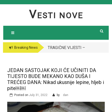
Skip
to
V
ESTI NOVE
content
TRAGIČNE VIJESTI –
VODITELJICA
Breaking News
Preminula poznata
“GRANDA” SE UDALA
pjevačica (43): Policija
ZA ITALIJANSKOG
i ogroman broj ljudi
GROFA I NAPUSTILA
JEDAN SASTOJAK KOJI ĆE UČINITI DA
ispred njene kuće￼￼
SRBIJU: Čekajte da
TIJESTO BUDE MEKANO KAO DUŠA I
vidite kako danas
TREĆEG DANA: Nikad ukusnije lepine, hljeb i
izgleda￼
pite￼￼
Posted on
July 31, 2022
by
dan