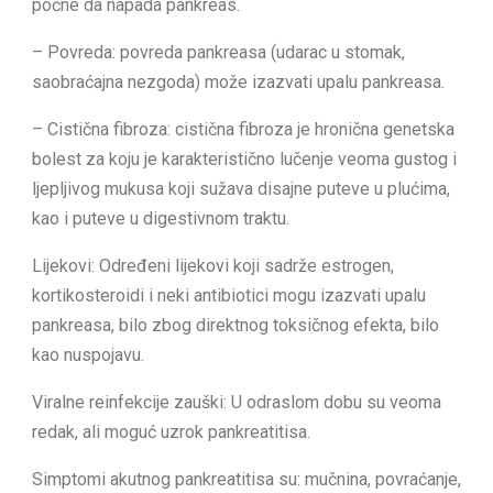
počne da napada pankreas.
– Povreda: povreda pankreasa (udarac u stomak,
saobraćajna nezgoda) može izazvati upalu pankreasa.
– Cistična fibroza: cistična fibroza je hronična genetska
bolest za koju je karakteristično lučenje veoma gustog i
ljepljivog mukusa koji sužava disajne puteve u plućima,
kao i puteve u digestivnom traktu.
Lijekovi: Određeni lijekovi koji sadrže estrogen,
kortikosteroidi i neki antibiotici mogu izazvati upalu
pankreasa, bilo zbog direktnog toksičnog efekta, bilo
kao nuspojavu.
Viralne reinfekcije zauški: U odraslom dobu su veoma
redak, ali moguć uzrok pankreatitisa.
Simptomi akutnog pankreatitisa su: mučnina, povraćanje,