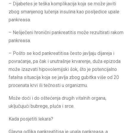
– Dijabetes je teška komplikacija koja se može javiti
zbog smanjenog lučenja insulina kao posljedice upale
pankreasa.
– Neliječeni hronični pankreatitis može rezultirati rakom
pankreasa.
– Pošto se kod pankreatitisa često javljaju dijareja i
povraćanje, pa čak i unutrašnje krvarenje, duža epizoda
može izazvati hipovolemijski šok, što je potencijalno
fatalna situacija koja se javlja zbog gubitka više od 20
procenata krvi ili tečnosti u organizmu.
Može doći i do oštećenja drugih vitalnih organa,
uključujući bubrege, pluća i srce.
Kada posjetiti lekara?
Glavna odlika pankreatitisa je upala pankreasa, a