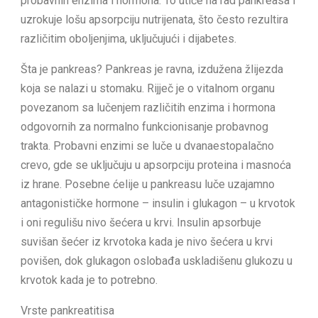
probavnih enzima i hormona. To utiče na rad pankreasa i
uzrokuje lošu apsorpciju nutrijenata, što često rezultira
različitim oboljenjima, uključujući i dijabetes.
Šta je pankreas? Pankreas je ravna, izdužena žlijezda
koja se nalazi u stomaku. Rijječ je o vitalnom organu
povezanom sa lučenjem različitih enzima i hormona
odgovornih za normalno funkcionisanje probavnog
trakta. Probavni enzimi se luče u dvanaestopalačno
crevo, gde se uključuju u apsorpciju proteina i masnoća
iz hrane. Posebne ćelije u pankreasu luče uzajamno
antagonističke hormone – insulin i glukagon – u krvotok
i oni regulišu nivo šećera u krvi. Insulin apsorbuje
suvišan šećer iz krvotoka kada je nivo šećera u krvi
povišen, dok glukagon oslobađa uskladišenu glukozu u
krvotok kada je to potrebno.
Vrste pankreatitisa