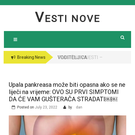
Skip
to
V
ESTI NOVE
content
VODITELJICA
Breaking News
“GRANDA” SE UDALA
ZA ITALIJANSKOG
GROFA I NAPUSTILA
Upala pankreasa može biti opasna ako se ne
SRBIJU: Čekajte da
liječi na vrijeme: OVO SU PRVI SIMPTOMI
vidite kako danas
DA ĆE VAM GUŠTERAČA STRADATI￼￼
izgleda￼
Posted on
July 23, 2022
by
dan