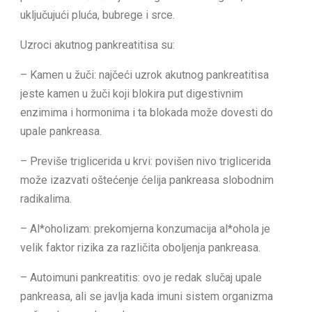
uključujući pluća, bubrege i srce.
Uzroci akutnog pankreatitisa su:
– Kamen u žuči: najčeći uzrok akutnog pankreatitisa
jeste kamen u žuči koji blokira put digestivnim
enzimima i hormonima i ta blokada može dovesti do
upale pankreasa.
– Previše triglicerida u krvi: povišen nivo triglicerida
može izazvati oštećenje ćelija pankreasa slobodnim
radikalima.
– Al*oholizam: prekomjerna konzumacija al*ohola je
velik faktor rizika za različita oboljenja pankreasa.
– Autoimuni pankreatitis: ovo je redak slučaj upale
pankreasa, ali se javlja kada imuni sistem organizma