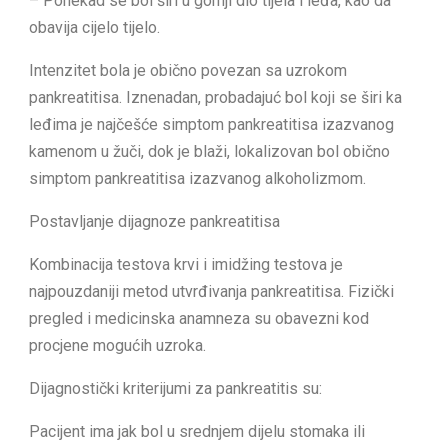
– Ponekad se bol širi u gornji dio tijela i leđa, kao da
obavija cijelo tijelo.
Intenzitet bola je obično povezan sa uzrokom
pankreatitisa. Iznenadan, probadajuć bol koji se širi ka
leđima je najčešće simptom pankreatitisa izazvanog
kamenom u žuči, dok je blaži, lokalizovan bol obično
simptom pankreatitisa izazvanog alkoholizmom.
Postavljanje dijagnoze pankreatitisa
Kombinacija testova krvi i imidžing testova je
najpouzdaniji metod utvrđivanja pankreatitisa. Fizički
pregled i medicinska anamneza su obavezni kod
procjene mogućih uzroka.
Dijagnostički kriterijumi za pankreatitis su:
Pacijent ima jak bol u srednjem dijelu stomaka ili