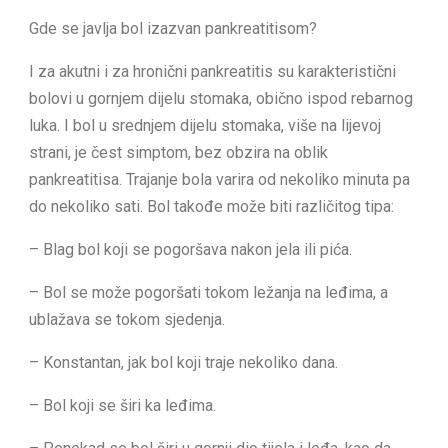
Gde se javlja bol izazvan pankreatitisom?
I za akutni i za hronični pankreatitis su karakteristični
bolovi u gornjem dijelu stomaka, obično ispod rebarnog
luka. I bol u srednjem dijelu stomaka, više na lijevoj
strani, je čest simptom, bez obzira na oblik
pankreatitisa. Trajanje bola varira od nekoliko minuta pa
do nekoliko sati. Bol takođe može biti različitog tipa:
– Blag bol koji se pogoršava nakon jela ili pića.
– Bol se može pogoršati tokom ležanja na leđima, a
ublažava se tokom sjedenja.
– Konstantan, jak bol koji traje nekoliko dana.
– Bol koji se širi ka leđima.