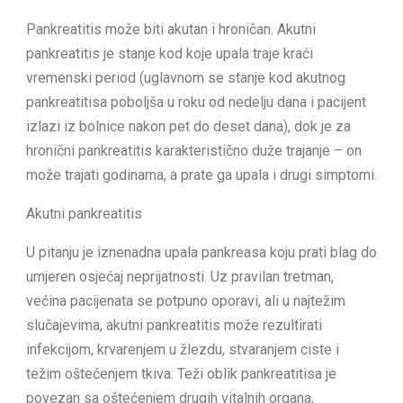
Pankreatitis može biti akutan i hroničan. Akutni
pankreatitis je stanje kod koje upala traje kraći
vremenski period (uglavnom se stanje kod akutnog
pankreatitisa poboljša u roku od nedelju dana i pacijent
izlazi iz bolnice nakon pet do deset dana), dok je za
hronični pankreatitis karakteristično duže trajanje – on
može trajati godinama, a prate ga upala i drugi simptomi.
Akutni pankreatitis
U pitanju je iznenadna upala pankreasa koju prati blag do
umjeren osjećaj neprijatnosti. Uz pravilan tretman,
većina pacijenata se potpuno oporavi, ali u najtežim
slučajevima, akutni pankreatitis može rezultirati
infekcijom, krvarenjem u žlezdu, stvaranjem ciste i
težim oštećenjem tkiva. Teži oblik pankreatitisa je
povezan sa oštećenjem drugih vitalnih organa,