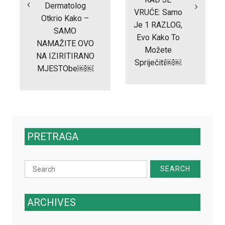
Dermatolog
VRUĆE: Samo
Otkrio Kako –
Je 1 RAZLOG,
SAMO
Evo Kako To
NAMAŽITE OVO
Možete
NA IZIRITIRANO
Spriječiti￼￼
MJESTObe￼￼
PRETRAGA
Search
for:
ARCHIVES