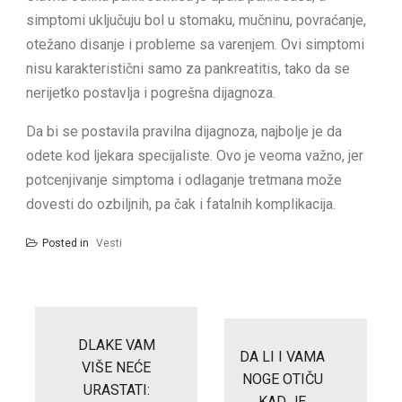
simptomi uključuju bol u stomaku, mučninu, povraćanje,
otežano disanje i probleme sa varenjem. Ovi simptomi
nisu karakteristični samo za pankreatitis, tako da se
nerijetko postavlja i pogrešna dijagnoza.
Da bi se postavila pravilna dijagnoza, najbolje je da
odete kod ljekara specijaliste. Ovo je veoma važno, jer
potcenjivanje simptoma i odlaganje tretmana može
dovesti do ozbiljnih, pa čak i fatalnih komplikacija.
Posted in
Vesti
Post
navigation
DLAKE VAM
DA LI I VAMA
VIŠE NEĆE
NOGE OTIČU
URASTATI:
KAD JE