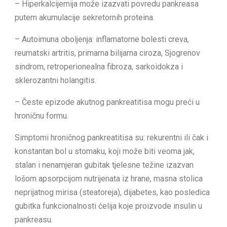
– Hiperkalcijemija može izazvati povredu pankreasa
putem akumulacije sekretornih proteina.
– Autoimuna oboljenja: inflamatorne bolesti creva,
reumatski artritis, primarna bilijarna ciroza, Sjogrenov
sindrom, retroperionealna fibroza, sarkoidokza i
sklerozantni holangitis.
– Česte epizode akutnog pankreatitisa mogu preći u
hroničnu formu.
Simptomi hroničnog pankreatitisa su: rekurentni ili čak i
konstantan bol u stomaku, koji može biti veoma jak,
stalan i nenamjeran gubitak tjelesne težine izazvan
lošom apsorpcijom nutrijenata iz hrane, masna stolica
neprijatnog mirisa (steatoreja), dijabetes, kao posledica
gubitka funkcionalnosti ćelija koje proizvode insulin u
pankreasu.