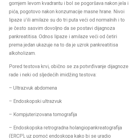
gornjem levom kvadrantu i bol se pogoršava nakon jela i
pića, pogotovo nakon konzumacije masne hrane. Nivoi
lipaze i/ili amilaze su do tri puta veći od normalnih i to
je često sasvim dovoljno da se postavi dijagnoza
pankreatitisa. Odnos lipaze i amilaze veći od četiri
prema jedan ukazuje na to da je uzrok pankreatitisa
alkoholizam.
Pored testova krvi, obično se za potvrđivanje dijagnoze
rade i neki od sljedećih imidžing testova:
– Ultrazvuk abdomena
– Endoskopski ultrazvuk
– Kompjuterizovana tomografija
– Endoskopska retrogradna holangiopankreatografija
(ERCP), uz pomoć endoskopa kako bi se uradio