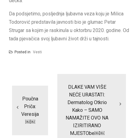
dečka.
Da podsjetimo, posljednja ljubavna veza koju je Milica
Todorović predstavila javnosti bio je glumac Petar
Strugar sa kojim je raskinula u oktorbru 2020. godine. Od
tada pjevačica svoj ljubavni život drži u tajnosti.
Posted in
Vesti
Post
navigation
DLAKE VAM VIŠE
NEĆE URASTATI:
Poučna
Dermatolog Otkrio
Priča:
Kako – SAMO
Veresija
NAMAŽITE OVO NA
￼￼
IZIRITIRANO
MJESTObe￼￼