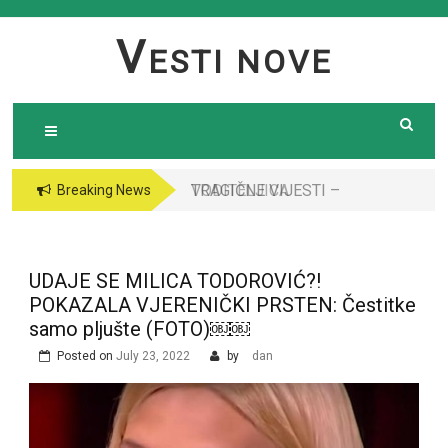
Skip
to
V
ESTI NOVE
content
TRAGIČNE VIJESTI –
VODITELJICA
Breaking News
Preminula poznata
“GRANDA” SE UDALA
pjevačica (43): Policija
ZA ITALIJANSKOG
i ogroman broj ljudi
GROFA I NAPUSTILA
UDAJE SE MILICA TODOROVIĆ?!
ispred njene kuće￼￼
SRBIJU: Čekajte da
POKAZALA VJERENIČKI PRSTEN: Čestitke
vidite kako danas
samo pljušte (FOTO)￼￼
izgleda￼
Posted on
July 23, 2022
by
dan