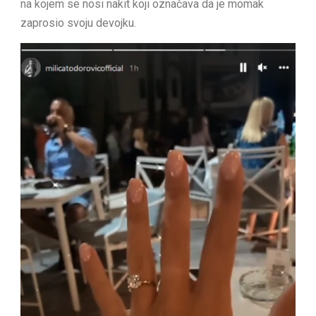
na kojem se nosi nakit koji označava da je momak
zaprosio svoju devojku.