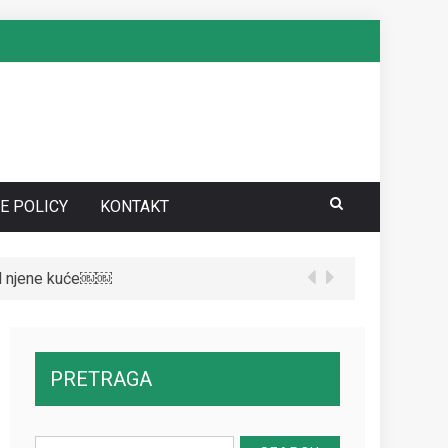
E POLICY
KONTAKT
red njene kuće￼￼
te da vidite kako danas izgleda￼
PRETRAGA
Search