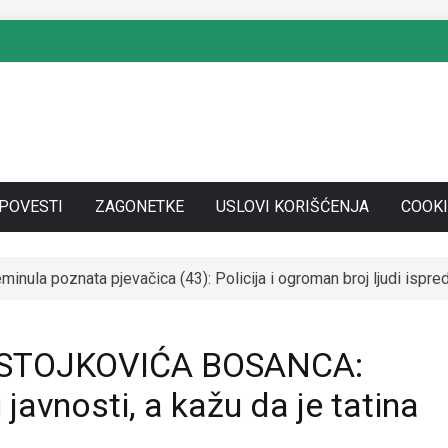
SPOVESTI
ZAGONETKE
USLOVI KORIŠĆENJA
COOKI
nula poznata pjevačica (43): Policija i ogroman broj ljudi isp
SE UDALA ZA ITALIJANSKOG GROFA I NAPUSTILA SRBIJU: Čekaj
 STOJKOVIĆA BOSANCA:
 javnosti, a kažu da je tatina