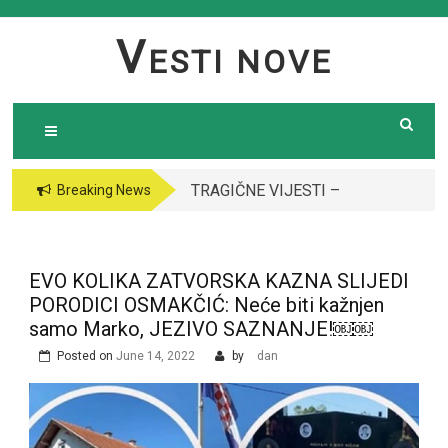
Skip
to
V
ESTI NOVE
content
TRAGIČNE VIJESTI –
Breaking News
Preminula poznata
pjevačica (43): Policija
i ogroman broj ljudi
EVO KOLIKA ZATVORSKA KAZNA SLIJEDI
ispred njene kuće￼￼
PORODICI OSMAKČIĆ: Neće biti kažnjen
samo Marko, JEZIVO SAZNANJE!￼￼
Posted on
June 14, 2022
by
dan