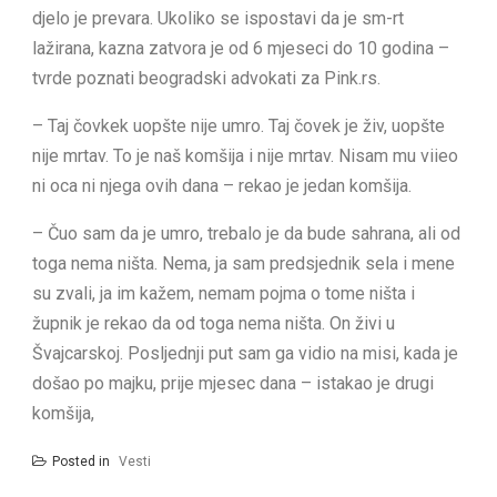
djelo je prevara. Ukoliko se ispostavi da je sm-rt
lažirana, kazna zatvora je od 6 mjeseci do 10 godina –
tvrde poznati beogradski advokati za Pink.rs.
– Taj čovkek uopšte nije umro. Taj čovek je živ, uopšte
nije mrtav. To je naš komšija i nije mrtav. Nisam mu viieo
ni oca ni njega ovih dana – rekao je jedan komšija.
– Čuo sam da je umro, trebalo je da bude sahrana, ali od
toga nema ništa. Nema, ja sam predsjednik sela i mene
su zvali, ja im kažem, nemam pojma o tome ništa i
župnik je rekao da od toga nema ništa. On živi u
Švajcarskoj. Posljednji put sam ga vidio na misi, kada je
došao po majku, prije mjesec dana – istakao je drugi
komšija,
Posted in
Vesti