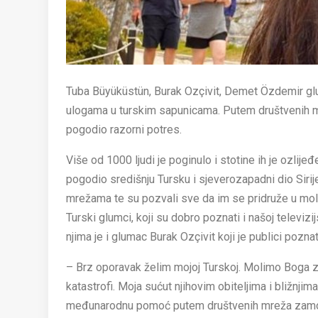
Tuba Büyüküstün, Burak Ozçivit, Demet Özdemir glum
ulogama u turskim sapunicama. Putem društvenih 
pogodio razorni potres.
Više od 1000 ljudi je poginulo i stotine ih je ozlije
pogodio središnju Tursku i sjeverozapadni dio Sirij
mrežama te su pozvali sve da im se pridruže u moli
Turski glumci, koji su dobro poznati i našoj televizi
njima je i glumac Burak Ozçivit koji je publici pozna
– Brz oporavak želim mojoj Turskoj. Molimo Boga za
katastrofi. Moja sućut njihovim obiteljima i bližnji
međunarodnu pomoć putem društvenih mreža zamolila