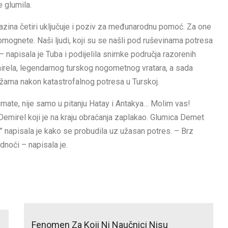
e glumila.
 Razina četiri uključuje i poziv za međunarodnu pomoć. Za one
pomognete. Naši ljudi, koji su se našli pod ruševinama potresa
– napisala je Tuba i podijelila snimke područja razorenih
mirela, legendarnog turskog nogometnog vratara, a sada
ežama nakon katastrofalnog potresa u Turskoj.
mate, nije samo u pitanju Hatay i Antakya… Molim vas!
Demirel koji je na kraju obraćanja zaplakao. Glumica Demet
a” napisala je kako se probudila uz užasan potres. – Brz
dnoći – napisala je.
Fenomen Za Koji Ni Naučnici Nisu