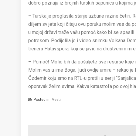
dobro poznaju iz brojnih turskih sapunica u kojima j
– Turska je proglasila stanje uzbune razine četiri.
diljem svijeta koji čitaju ovu poruku molim vas da 
u mojoj državi traže vašu pomoć kako bi se spasili 
potresom. Podijelila je i video snimku Volkana De
trenera Hatayspora, koji se javio na društvenim mr
– Pomoć! Molio bih da pošaljete sve resurse koje i
Molim vas u ime Boga, ljudi ovdje umiru – rekao je 
Özdemir koju smo na RTL-u pratili u seriji “Sanjalic
oporavak želim svima. Kakva katastrofa po ovoj hla
Posted in
Vesti
Post
navigation