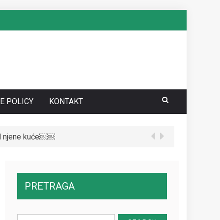
E POLICY
KONTAKT
red njene kuće￼￼
te da vidite kako danas izgleda￼
PRETRAGA
Search