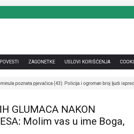
SPOVESTI
ZAGONETKE
USLOVI KORIŠĆENJA
COOKI
nula poznata pjevačica (43): Policija i ogroman broj ljudi isp
SE UDALA ZA ITALIJANSKOG GROFA I NAPUSTILA SRBIJU: Čekaj
KIH GLUMACA NAKON
A: Molim vas u ime Boga,