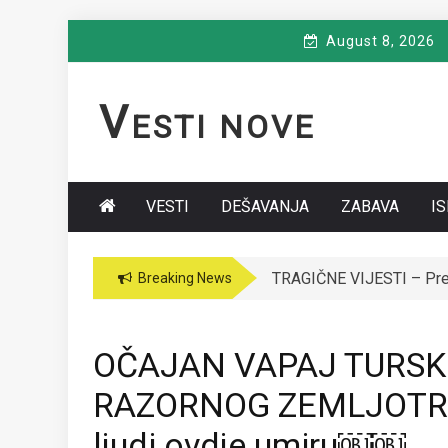
Skip
August 8, 2026
to
content
V
ESTI NOVE
VESTI
DEŠAVANJA
ZABAVA
I
TRAGIČNE VIJESTI – Premi
VODITELJICA “GRANDA” 
Breaking News
OČAJAN VAPAJ TURS
RAZORNOG ZEMLJOTRES
ljudi ovdje umiru￼￼