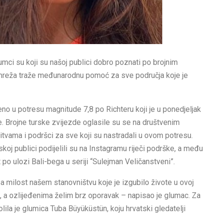
ci su koji su našoj publici dobro poznati po brojnim
mreža traže međunarodnu pomoć za sve područja koje je
đeno u potresu magnitude 7,8 po Richteru koji je u ponedjeljak
e. Brojne turske zvijezde oglasile su se na društvenim
tvama i podršci za sve koji su nastradali u ovom potresu.
jskoj publici podijelili su na Instagramu riječi podrške, a među
t po ulozi Bali-bega u seriji “Sulejman Veličanstveni”.
 milost našem stanovništvu koje je izgubilo živote u ovoj
ma, a ozlijeđenima želim brz oporavak – napisao je glumac. Za
 je glumica Tuba Büyüküstün, koju hrvatski gledatelji