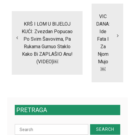
Post
navigation
VIC
KRŠ I LOM U BIJELOJ
DANA:
KUĆI: Zvezdan Popucao
Ide
Po Svim Šavovima, Pa
Fata I
Rukama Gurnuo Staklo
Za
Kako Bi ZAPLAŠIO Anu!
Njom
(VIDEO)￼
Mujo
￼
PRETRAGA
Search