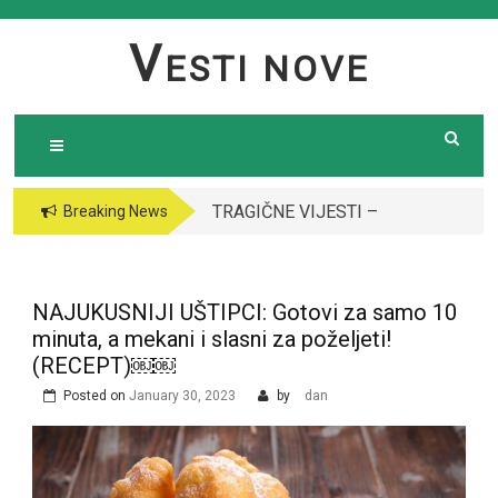
Skip
to
V
ESTI NOVE
content
TRAGIČNE VIJESTI –
VODITELJICA
Breaking News
Preminula poznata
“GRANDA” SE UDALA
pjevačica (43): Policija
ZA ITALIJANSKOG
i ogroman broj ljudi
GROFA I NAPUSTILA
NAJUKUSNIJI UŠTIPCI: Gotovi za samo 10
ispred njene kuće￼￼
SRBIJU: Čekajte da
minuta, a mekani i slasni za poželjeti!
vidite kako danas
(RECEPT)￼￼
izgleda￼
Posted on
January 30, 2023
by
dan