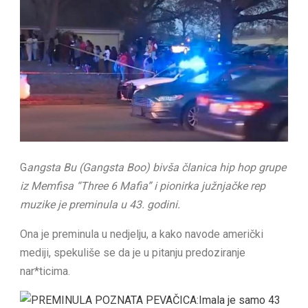
G
angsta Bu (Gangsta Boo) bivša članica hip hop grupe
iz Memfisa “Three 6 Mafia” i pionirka južnjačke rep
muzike je preminula u 43. godini.
Ona je preminula u nedjelju, a kako navode američki
mediji, spekuliše se da je u pitanju predoziranje
nar*ticima.