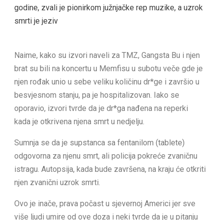
Naime, kako su izvori naveli za TMZ, Gangsta Bu i njen
brat su bili na koncertu u Memfisu u subotu veče gde je
njen rođak unio u sebe veliku količinu dr*ge i završio u
besvjesnom stanju, pa je hospitalizovan. Iako se
oporavio, izvori tvrde da je dr*ga nađena na reperki
kada je otkrivena njena smrt u nedjelju.
Sumnja se da je supstanca sa fentanilom (tablete)
odgovorna za njenu smrt, ali policija pokreće zvaničnu
istragu. Autopsija, kada bude završena, na kraju će otkriti
njen zvanični uzrok smrti.
Ovo je inače, prava počast u sjevernoj Americi jer sve
više ljudi umire od ove doza i neki tvrde da je u pitanju