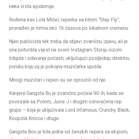
neka vrsta epidemije.
Rođena kao Lola Mičel, reperka sa hitom “Stay Fly”,
pronađen je mrtva oko 16 časova po lokalnom vremenu.
Njen publicista tek treba da objavi zvaničnu izjavu, ali je
ona potvrdila vijest na svom Instagram Storiju nizom
tribjuta i odavanja počasti, uključujući posljednju direktnu
poruku koju joj je pokojna muzičarka uputila.
Mnogi muzičari i reperi su se oprostili od nje.
Karijera Gangsta Bu je zvanično počela 90-ih, kada se
povezala sa Polom, Juice J i drugim osnivačima rep
grupe – koja je uključivala Lord Infamous, Crunchy Black,
Koopsta Knicca i druge.
Gangsta Boo je bila jedna od ženskih repera sa ekipom,