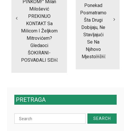
PINKOM!” Milan
Ponekad
Milošević
Posmatramo
PREKINUO
Šta Drugi
KONTAKT Sa
Dobijaju, Ne
Milicom I Željkom
Stavljajući
Mitrovićem?
Se Na
Gledaoci
Njihovo
ŠOKIRANI-
Mjesto￼￼
POSVAĐALI SE￼
PRETRAGA
Search
for: