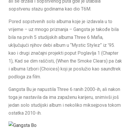
ali se držala i sopstvenog puta gde je utabala
sopstvenu stazu godinama kao dio T6M.
Pored sopstvenih solo albuma koje je izdavala u to
vrijeme – uz mnogo priznanja – Gangsta je takođe bila
bila na prvih 5 studijskih albuma Three 6 Mafia,
uključujući njihov debi album u “Mystic Stylez” iz ’95.
kao i drugi značajni projekti poput Poglavlja 1 (Chapter
1), Kad se dim raščisti, (When the Smoke Clears) pa čak
i albuma Izbori (Choices) koji je poslužio kao saundtrek
podloga za film.
Gangsta Bu je napustila Three 6 ranih 2000-ih, ali nakon
toga je nastavila da ima zapaženu karijeru, snimivši još
jedan solo studijski album i nekoliko miksejpova tokom
ostatka 2010-ih.