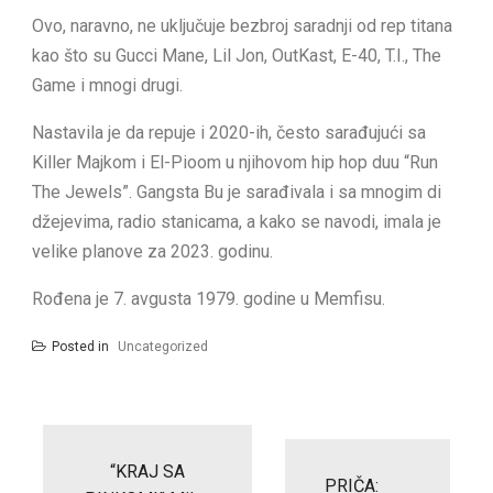
Ovo, naravno, ne uključuje bezbroj saradnji od rep titana
kao što su Gucci Mane, Lil Jon, OutKast, E-40, T.I., The
Game i mnogi drugi.
Nastavila je da repuje i 2020-ih, često sarađujući sa
Killer Majkom i El-Pioom u njihovom hip hop duu “Run
The Jewels”. Gangsta Bu je sarađivala i sa mnogim di
džejevima, radio stanicama, a kako se navodi, imala je
velike planove za 2023. godinu.
Rođena je 7. avgusta 1979. godine u Memfisu.
Posted in
Uncategorized
Post
navigation
“KRAJ SA
PRIČA: