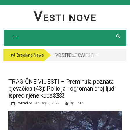
Skip
to
V
ESTI NOVE
content
VODITELJICA
Breaking News
“GRANDA” SE UDALA
ZA ITALIJANSKOG
GROFA I NAPUSTILA
TRAGIČNE VIJESTI – Preminula poznata
SRBIJU: Čekajte da
pjevačica (43): Policija i ogroman broj ljudi
vidite kako danas
ispred njene kuće￼￼
izgleda￼
Posted on
January 3, 2023
by
dan