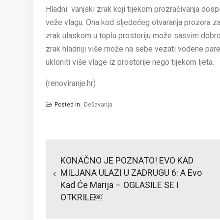
Hladni vanjski zrak koji tijekom prozračivanja dospi
veže vlagu. Ona kod sljedećeg otvaranja prozora za
zrak ulaskom u toplu prostoriju može sasvim dobro i
zrak hladniji više može na sebe vezati vodene par
ukloniti više vlage iz prostorije nego tijekom ljeta.
(renoviranje.hr)
Posted in
Dešavanja
Post
navigation
KONAČNO JE POZNATO! EVO KAD
MILJANA ULAZI U ZADRUGU 6: A Evo
Kad Će Marija – OGLASILE SE I
OTKRILE￼