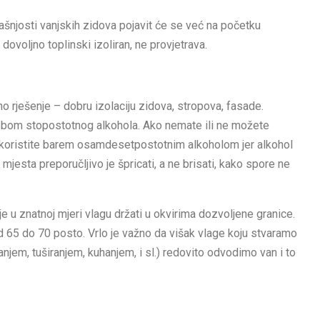
rašnjosti vanjskih zidova pojavit će se već na početku
e dovoljno toplinski izoliran, ne provjetrava.
rješenje – dobru izolaciju zidova, stropova, fasade.
otrebom stopostotnog alkohola. Ako nemate ili ne možete
e koristite barem osamdesetpostotnim alkoholom jer alkohol
mjesta preporučljivo je špricati, a ne brisati, kako spore ne
 u znatnoj mjeri vlagu držati u okvirima dozvoljene granice.
 od 65 do 70 posto. Vrlo je važno da višak vlage koju stvaramo
njem, tuširanjem, kuhanjem, i sl.) redovito odvodimo van i to