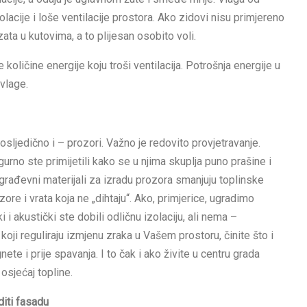
lacije i loše ventilacije prostora. Ako zidovi nisu primjereno
ata u kutovima, a to plijesan osobito voli.
količine energije koju troši ventilacija. Potrošnja energije u
 vlage.
sljedično i – prozori. Važno je redovito provjetravanje.
urno ste primijetili kako se u njima skuplja puno prašine i
i građevni materijali za izradu prozora smanjuju toplinske
zore i vrata koja ne „dihtaju“. Ako, primjerice, ugradimo
i akustički ste dobili odličnu izolaciju, ali nema –
koji reguliraju izmjenu zraka u Vašem prostoru, činite što i
ete i prije spavanja. I to čak i ako živite u centru grada
sjećaj topline.
diti fasadu