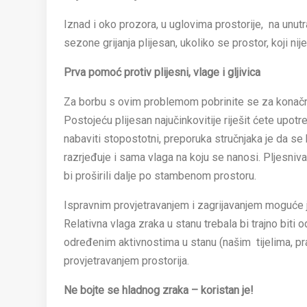
Iznad i oko prozora, u uglovima prostorije, na unut
sezone grijanja plijesan, ukoliko se prostor, koji nij
Prva pomoć protiv plijesni, vlage i gljivica
Za borbu s ovim problemom pobrinite se za konačno 
Postojeću plijesan najučinkovitije riješit ćete up
nabaviti stopostotni, preporuka stručnjaka je da s
razrjeđuje i sama vlaga na koju se nanosi. Pljesniva 
bi proširili dalje po stambenom prostoru.
Ispravnim provjetravanjem i zagrijavanjem moguće je
Relativna vlaga zraka u stanu trebala bi trajno biti
određenim aktivnostima u stanu (našim tijelima, pra
provjetravanjem prostorija.
Ne bojte se hladnog zraka – koristan je!