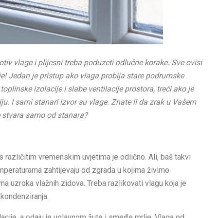
v vlage i plijesni treba poduzeti odlučne korake. Sve ovisi
je! Jedan je pristup ako vlaga probija stare podrumske
plinske izolacije i slabe ventilacije prostora, treći ako je
iju. I sami stanari izvor su vlage. Znate li da zrak u Vašem
e stvara samo od stanara?
 s različitim vremenskim uvjetima je odlično. Ali, baš takvi
emperaturama zahtijevaju od zgrada u kojima živimo
na uzroka vlažnih zidova. Treba razlikovati vlagu koja je
 kondenziranja.
lacije, a odaju je uglavnom žute i smeđe mrlje. Vlaga od