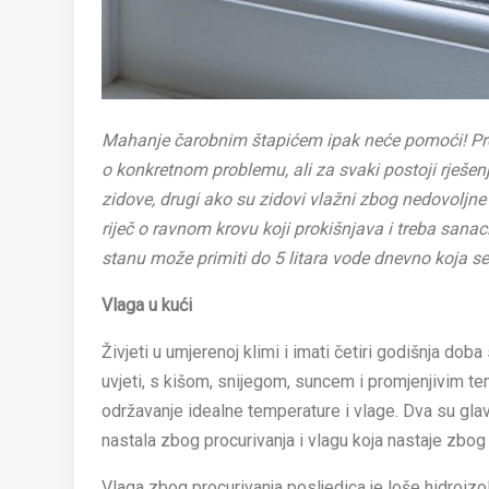
Mahanje čarobnim štapićem ipak neće pomoći! Proti
o konkretnom problemu, ali za svaki postoji rješen
zidove, drugi ako su zidovi vlažni zbog nedovoljne to
riječ o ravnom krovu koji prokišnjava i treba sanac
stanu može primiti do 5 litara vode dnevno koja s
Vlaga u kući
Živjeti u umjerenoj klimi i imati četiri godišnja doba
uvjeti, s kišom, snijegom, suncem i promjenjivim t
održavanje idealne temperature i vlage. Dva su glav
nastala zbog procurivanja i vlagu koja nastaje zbog
Vlaga zbog procurivanja posljedica je loše hidroizo