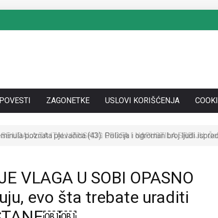
SPOVESTI
ZAGONETKE
USLOVI KORIŠĆENJA
COOKI
SE UDALA ZA ITALIJANSKOG GROFA I NAPUSTILA SRBIJU: Čekaj
JE VLAGA U SOBI OPASNO
ju, evo šta trebate uraditi
ESTANE￼￼